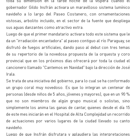
toda su dimensión en la tarde noche de la víspera cuando el
gobernador Gildo Insfrán activara un maravilloso sistema lumínico
navideño a lo largo del Paseo Costanero, con ornamentaciones
vistosas, arbolito incluido, en el sector de la fuente que despliega
sus aguas danzantes como atractivo extra.
Luego de que el primer mandatario activara todo este sistema que le
da un "irradiación encantadora" al paseo contiguo al río Paraguay, se
disfrutó de fuegos artificiales, dando paso al debut con tres temas
de su repertorio de la novedosa propuesta de la orquesta y coro
provincial que en los próximos días ofrecerá por toda la ciudad el
cancionero llamado "Cantemos en Navidad" bajo la dirección de José
Irala.
Se trata de una iniciativa del gobierno, para lo cual se ha conformado
un grupo coral muy novedoso. Es que lo integran un centenar de
personas (desde niños de 5 años, jóvenes y mayores), que en un 90 %
que no son miembros de algún grupo musical o solistas, sino
simplemente los anima las ganas de cantar, quienes desde el día 15
de este mes iniciarán en el Hospital de Alta Complejidad un recorrido
de actuaciones por varios lugares de la ciudad llevado su canto
navideño.
Luego de que Insfrán disfrutara y aplaudiera las interpretaciones