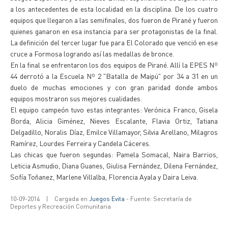
a los antecedentes de esta localidad en la disciplina. De los cuatro
equipos que llegaron a las semifinales, dos fueron de Pirané y fueron
quienes ganaron en esa instancia para ser protagonistas de la final.
La definición del tercer lugar fue para El Colorado que venció en ese
cruce a Formosa logrando así las medallas de bronce.
En la final se enfrentaron los dos equipos de Pirané. Allí la EPES Nº
44 derrotó a la Escuela Nº 2 "Batalla de Maipú" por 34 a 31 en un
duelo de muchas emociones y con gran paridad donde ambos
equipos mostraron sus mejores cualidades.
El equipo campeón tuvo estas integrantes: Verónica Franco, Gisela
Borda, Alicia Giménez, Nieves Escalante, Flavia Ortiz, Tatiana
Delgadillo, Noralis Díaz, Emilce Villamayor, Silvia Arellano, Milagros
Ramírez, Lourdes Ferreira y Candela Cáceres.
Las chicas que fueron segundas: Pamela Somacal, Naira Barrios,
Leticia Asmudio, Diana Guanes, Giulisa Fernández, Dilena Fernández,
Sofía Toñanez, Marlene Villalba, Florencia Ayala y Daira Leiva.
10-09-2014
|
Cargada en
Juegos Evita
- Fuente: Secretaría de
Deportes y Recreación Comunitaria