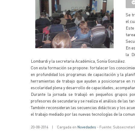
Se t
el cu
Este
tare
Secun
En e
la D
Lombardi y la secretaria Académica, Sonia González.
Con esta formación se propone: fortalecer los conocimient
en profundidad los programas de capacitación y la planif
herramientas de trabajo que ayuden a posicionarse en r
escolaridad plena y desarrollo de capacidades; acompañarl
Durante la jornada se trabajó en pequeños grupos por
profesores de secundaria y se realiza el análisis de las 
También reconsideran las secuencias didácticas y los acuer
el trabajo mediado por las nuevas tecnologías de la comuni
20-08-2014
|
Cargada en
Novedades
- Fuente: Subsecretar