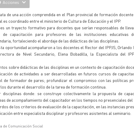
Acciones
rata de una acción comprendida en el Plan provincial de formación docent
al es coordinado entre el ministerio de Cultura de Educación y el IPP.
 es un trayecto formativo para docentes que serían responsables de lleva
a de capacitación para profesores de las instituciones educativas 
daria, fortaleciendo el abordaje de las didácticas de las disciplinas.
sta oportunidad acompañaron a los docentes el Rector del IPPJS, Orlando 
irectora de Nivel Secundario, Elena Bobadilla, la Especialista del IPP
os sobre didácticas de las disciplinas en un contexto de capacitación doce
icación de actividades a ser desarrolladas en futuros cursos de capacita
ol de formador de pares; profundizar el compromiso con las políticas pr
os durante el desarrollo de la tarea de formación continua.
 disciplinas donde: se construye colectivamente la propuesta de capac
tareas de acompañamiento del capacitador en los tiempos no presenciales del
dos de los criterios de evaluación de la capacitación, en las instancias pres
cación entre especialista disciplinar y profesores asistentes al seminario.
ía de Comunicación Social