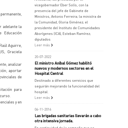
vicegobernador Eber Solís, con la
presencia del jefe de Gabinete de
e permanente,
Ministros, Antonio Ferreira; la ministra de
la Comunidad, Gloria Giménez; el
r adelante la
presidente del Instituto de Comunidades
de Educación
Aborígenes (ICA), Esteban Ramírez;
diputados
Raúl Aguirre,
Leer más
JS, Graciela
20-07-2022
El ministro Aníbal Gómez habilitó
nte; analizar
nuevos y modernos sectores en el
ción; aportar
Hospital Central
ovinciales de
Destinado a diferentes servicios que
seguirán mejorando la funcionalidad del
itación para
hospital.
 curso.
Leer más
enciales y en
04-11-2016
Las brigadas sanitarias llevarán a cabo
otra intensiva jornada.
En continuidad de la campaña que se