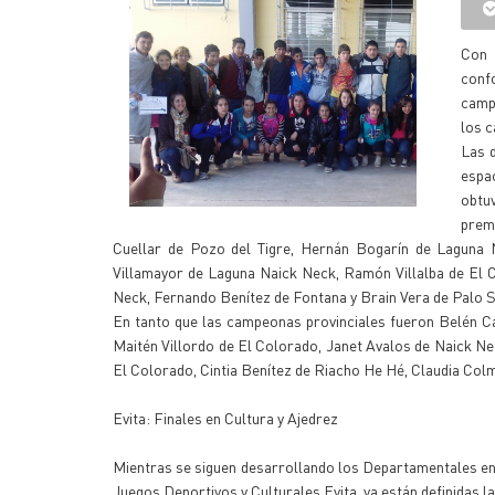
Con 
conf
campe
los c
Las d
espac
obtu
prem
Cuellar de Pozo del Tigre, Hernán Bogarín de Laguna 
Villamayor de Laguna Naick Neck, Ramón Villalba de El 
Neck, Fernando Benítez de Fontana y Brain Vera de Palo 
En tanto que las campeonas provinciales fueron Belén Cab
Maitén Villordo de El Colorado, Janet Avalos de Naick Ne
El Colorado, Cintia Benítez de Riacho He Hé, Claudia Col
Evita: Finales en Cultura y Ajedrez
Mientras se siguen desarrollando los Departamentales en d
Juegos Deportivos y Culturales Evita, ya están definidas l