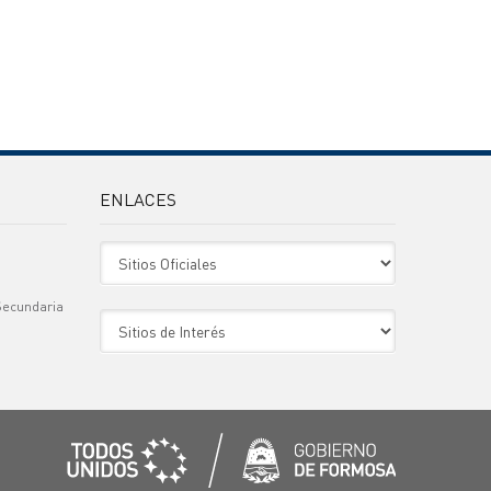
ENLACES
Sitio Oficiales
Secundaria
Sitio de Interes
)