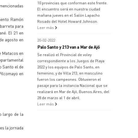
10 provincias que conforman este frente.
 mencionadas
El encuentro será en nuestra ciudad
mañana jueves en el Salón Lapacho
amento Ramón
Rosado del Hotel Howard Johnson.
Ibarreta para
Leer más
né. El 21 en
 de agosto en
20-02-2022
Palo Santo y 213 van a Mar de Ajó
de Matacos en
Se realizó el Provincial de voley
Departamental
correspondiente a los Juegos de Playa
o Santo el de
2022 y los equipos de Palo Santo, en
 Pilcomayo en
femenino, y de Villa 213, en masculino
fueron los campeones. Obtuvieron el
pasaje para la instancia Nacional que se
realizará en Mar de Ajó, Buenos Aires, del
28 de marzo al 1 de abril.
Leer más
o largo de la
es la jornada