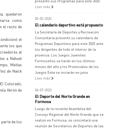
presentó sus Programas para este 2025.
Leer más
ia, quedaron
03-03-2023
onarse como
El calendario deportivo está propuesto
n el resto de
La Secretaría de Deportes y Recreación
Comunitaria presentó su calendario de
condicionó el
Programas Deportivos para este 2023 ante
mente los que
los dirigentes de todo el interior de la
acreedores al
provincia. Los Juegos Juveniles
tes a Nahuel
Formoseños se harán en los últimos
ampo, Matías
meses del año y los Provinciales de los
tez de Naick
Juegos Evita se iniciarán en junio
Leer más
 El Colorado,
mila Verón de
06-07-2022
El Deporte del Norte Grande en
Formosa
Luego de la reciente Asamblea del
Consejo Regional del Norte Grande que se
realizó en Formosa, se concretará una
 parte de los
reunión de Secretarios de Deportes de las