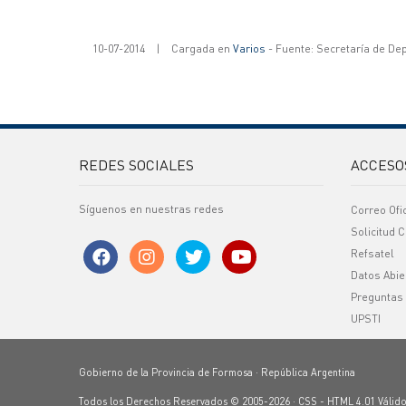
10-07-2014
|
Cargada en
Varios
- Fuente: Secretaría de De
REDES SOCIALES
ACCESO
Síguenos en nuestras redes
Correo Ofi
Solicitud C
Refsatel
Datos Abie
Preguntas
UPSTI
Gobierno de la Provincia de Formosa · República Argentina
Todos los Derechos Reservados © 2005-2026 ·
CSS
-
HTML 4.01
Válid