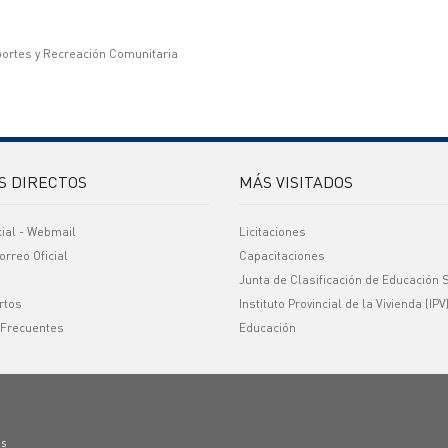
portes y Recreación Comunitaria
S DIRECTOS
MÁS VISITADOS
cial - Webmail
Licitaciones
orreo Oficial
Capacitaciones
Junta de Clasificación de Educación 
rtos
Instituto Provincial de la Vivienda (IPV
 Frecuentes
Educación
os