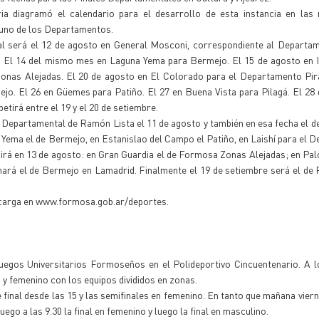
a diagramó el calendario para el desarrollo de esta instancia en las
a uno de los Departamentos.
tal será el 12 de agosto en General Mosconi, correspondiente al Depart
s. El 14 del mismo mes en Laguna Yema para Bermejo. El 15 de agosto en 
onas Alejadas. El 20 de agosto en El Colorado para el Departamento Pira
ejo. El 26 en Güemes para Patiño. El 27 en Buena Vista para Pilagá. El 28
irá entre el 19 y el 20 de setiembre.
el Departamental de Ramón Lista el 11 de agosto y también en esa fecha el 
 Yema el de Bermejo, en Estanislao del Campo el Patiño, en Laishí para el 
 irá en 13 de agosto: en Gran Guardia el de Formosa Zonas Alejadas; en Pal
e hará el de Bermejo en Lamadrid. Finalmente el 19 de setiembre será el de
escarga en www.formosa.gob.ar/deportes.
Juegos Universitarios Formoseños en el Polideportivo Cincuentenario. A l
y femenino con los equipos divididos en zonas.
 final desde las 15 y las semifinales en femenino. En tanto que mañana viern
ego a las 9.30 la final en femenino y luego la final en masculino.