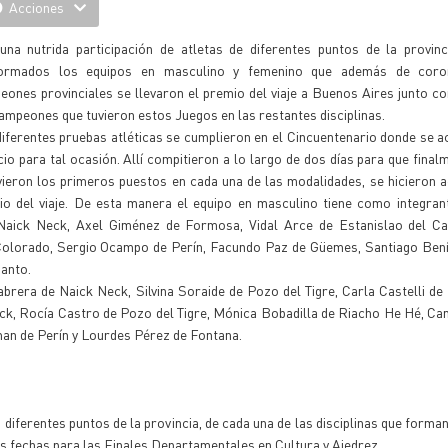
Acciones
una nutrida participación de atletas de diferentes puntos de la provinc
ormados los equipos en masculino y femenino que además de cor
ones provinciales se llevaron el premio del viaje a Buenos Aires junto co
ampeones que tuvieron estos Juegos en las restantes disciplinas.
iferentes pruebas atléticas se cumplieron en el Cincuentenario donde se a
io para tal ocasión. Allí compitieron a lo largo de dos días para que final
vieron los primeros puestos en cada una de las modalidades, se hicieron 
io del viaje. De esta manera el equipo en masculino tiene como integran
Naick Neck, Axel Giménez de Formosa, Vidal Arce de Estanislao del C
Colorado, Sergio Ocampo de Perín, Facundo Paz de Güemes, Santiago Bení
Santo.
rera de Naick Neck, Silvina Soraide de Pozo del Tigre, Carla Castelli de
ck, Rocía Castro de Pozo del Tigre, Mónica Bobadilla de Riacho He Hé, Ca
man de Perín y Lourdes Pérez de Fontana.
iferentes puntos de la provincia, de cada una de las disciplinas que forman
as fechas para las Finales Departamentales en Cultura y Ajedrez.