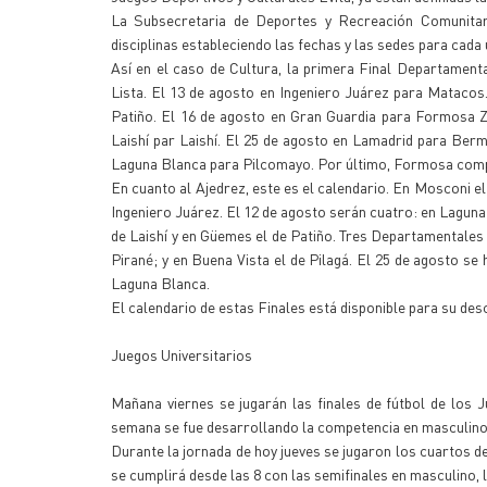
La Subsecretaria de Deportes y Recreación Comunitari
disciplinas estableciendo las fechas y las sedes para cad
Así en el caso de Cultura, la primera Final Departamen
Lista. El 13 de agosto en Ingeniero Juárez para Mataco
Patiño. El 16 de agosto en Gran Guardia para Formosa Z
Laishí par Laishí. El 25 de agosto en Lamadrid para Berm
Laguna Blanca para Pilcomayo. Por último, Formosa compet
En cuanto al Ajedrez, este es el calendario. En Mosconi 
Ingeniero Juárez. El 12 de agosto serán cuatro: en Laguna
de Laishí y en Güemes el de Patiño. Tres Departamentales
Pirané; y en Buena Vista el de Pilagá. El 25 de agosto s
Laguna Blanca.
El calendario de estas Finales está disponible para su d
Juegos Universitarios
Mañana viernes se jugarán las finales de fútbol de los 
semana se fue desarrollando la competencia en masculino 
Durante la jornada de hoy jueves se jugaron los cuartos de
se cumplirá desde las 8 con las semifinales en masculino, lu