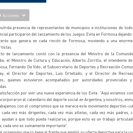
Acciones
utrida presencia de representantes de municipios e instituciones de todo 
ncial participaron del lanzamiento de los Juegos Evita en Formosa dejando
nterés que genera en cada rincón de Formosa, moviendo a una enorme
tistas.
cto de lanzamiento contó con la presencia del Ministro de la Comunida
lba; el Ministro de Cultura y Educación, Alberto Zorrilla; el intendente de
osa, Fernando De Vido; el Subsecretario de Deportes y Recreación Comuni
y; el Director de Deportes, Luis Ortellado; y el Director de Recreac
es; quienes estuvieron acompañados por autoridades provinciales y
adas.
tisfacción por vivir una nueva experiencia de los Evita: "Aquí estamos co
incorporaron al calendario del deporte social en Argentina, y nosotros, enm
 trabajamos con el compromiso que se merece este movimiento deportivo-cul
, cada vez más dirigentes, cada vez más atletas, cada vez más padres, 
 ayudan a que todo pueda realizarse, porque esto es un trabajo articula
ra, cada uno es sumamente importante".
 organismo que lo tiene al frente que amplió su oferta deportiva para la c