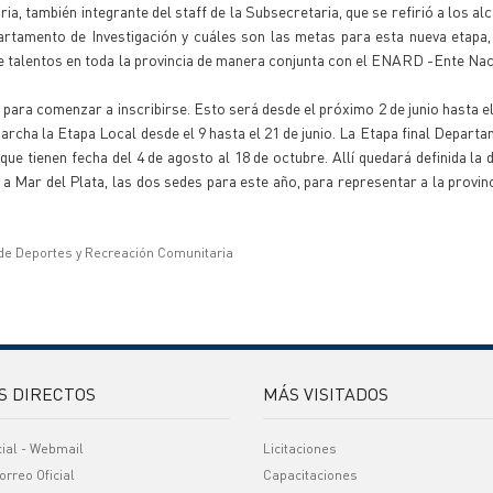
a, también integrante del staff de la Subsecretaria, que se refirió a los al
partamento de Investigación y cuáles son las metas para esta nueva etap
 talentos en toda la provincia de manera conjunta con el ENARD -Ente Nac
para comenzar a inscribirse. Esto será desde el próximo 2 de junio hasta e
archa la Etapa Local desde el 9 hasta el 21 de junio. La Etapa final Departa
 que tienen fecha del 4 de agosto al 18 de octubre. Allí quedará definida la
 Mar del Plata, las dos sedes para este año, para representar a la provinc
 de Deportes y Recreación Comunitaria
S DIRECTOS
MÁS VISITADOS
cial - Webmail
Licitaciones
orreo Oficial
Capacitaciones