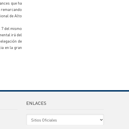
cances que ha
a, remarcando
ional de Alto
l 7 del mismo
mental irá del
 delegación de
ia en la gran
ENLACES
Sitio Oficiales