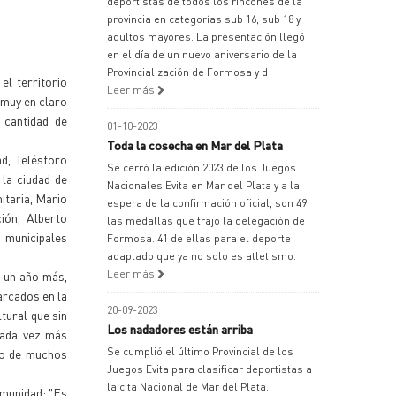
deportistas de todos los rincones de la
provincia en categorías sub 16, sub 18 y
adultos mayores. La presentación llegó
en el día de un nuevo aniversario de la
Provincialización de Formosa y d
el territorio
Leer más
 muy en claro
 cantidad de
01-10-2023
Toda la cosecha en Mar del Plata
d, Telésforo
Se cerró la edición 2023 de los Juegos
 la ciudad de
Nacionales Evita en Mar del Plata y a la
taria, Mario
espera de la confirmación oficial, son 49
ión, Alberto
las medallas que trajo la delegación de
 municipales
Formosa. 41 de ellas para el deporte
adaptado que ya no solo es atletismo.
Leer más
n un año más,
arcados en la
20-09-2023
tural que sin
Los nadadores están arriba
cada vez más
Se cumplió el último Provincial de los
do de muchos
Juegos Evita para clasificar deportistas a
la cita Nacional de Mar del Plata.
omunidad: "Es