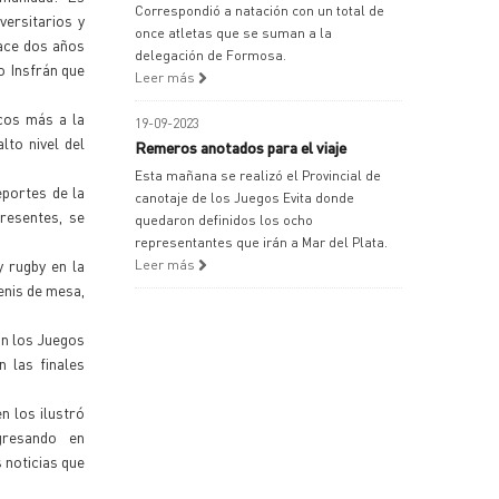
Correspondió a natación con un total de
ersitarios y
once atletas que se suman a la
ace dos años
delegación de Formosa.
o Insfrán que
Leer más
icos más a la
19-09-2023
lto nivel del
Remeros anotados para el viaje
Esta mañana se realizó el Provincial de
portes de la
canotaje de los Juegos Evita donde
resentes, se
quedaron definidos los ocho
representantes que irán a Mar del Plata.
y rugby en la
Leer más
enis de mesa,
án los Juegos
n las finales
n los ilustró
gresando en
 noticias que