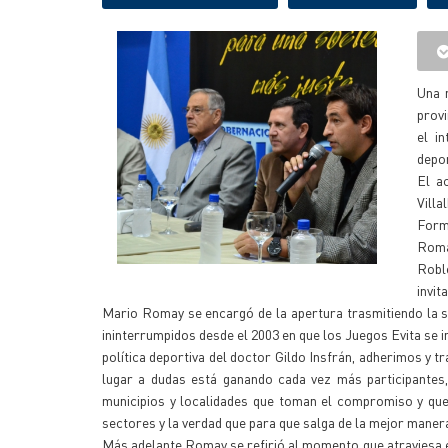
Una n
provi
el i
depor
El a
Villa
Form
Roma
Robl
invit
Mario Romay se encargó de la apertura trasmitiendo la sa
ininterrumpidos desde el 2003 en que los Juegos Evita se 
política deportiva del doctor Gildo Insfrán, adherimos y
lugar a dudas está ganando cada vez más participantes
municipios y localidades que toman el compromiso y que
sectores y la verdad que para que salga de la mejor mane
Más adelante Romay se refirió al momento que atraviesa el