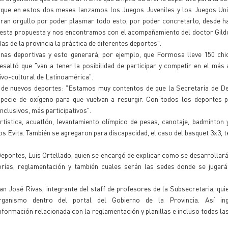
rque en estos dos meses lanzamos los Juegos Juveniles y los Juegos Univ
ran orgullo por poder plasmar todo esto, por poder concretarlo, desde h
 esta propuesta y nos encontramos con el acompañamiento del doctor Gild
as de la provincia la práctica de diferentes deportes".
linas deportivas y esto generará, por ejemplo, que Formosa lleve 150 ch
saltó que "van a tener la posibilidad de participar y competir en el más a
ivo-cultural de Latinoamérica".
 de nuevos deportes: "Estamos muy contentos de que la Secretaría de De
pecie de oxígeno para que vuelvan a resurgir. Con todos los deportes p
clusivos, más participativos".
rtística, acuatlón, levantamiento olímpico de pesas, canotaje, badminton 
los Evita. También se agregaron para discapacidad, el caso del basquet 3x3, t
Deportes, Luis Ortellado, quien se encargó de explicar como se desarrollar
gorías, reglamentación y también cuales serán las sedes donde se jugará
n José Rivas, integrante del staff de profesores de la Subsecretaria, quie
organismo dentro del portal del Gobierno de la Provincia. Así in
ormación relacionada con la reglamentación y planillas e incluso todas las