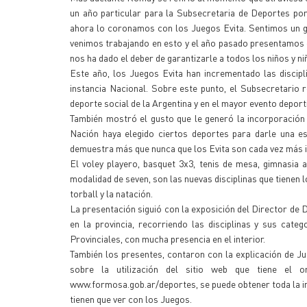
un año particular para la Subsecretaria de Deportes po
ahora lo coronamos con los Juegos Evita. Sentimos un g
venimos trabajando en esto y el año pasado presentamos
nos ha dado el deber de garantizarle a todos los niños y niñ
Este año, los Juegos Evita han incrementado las discip
instancia Nacional. Sobre este punto, el Subsecretario re
deporte social de la Argentina y en el mayor evento deport
También mostró el gusto que le generó la incorporación
Nación haya elegido ciertos deportes para darle una es
demuestra más que nunca que los Evita son cada vez más in
El voley playero, basquet 3x3, tenis de mesa, gimnasia a
modalidad de seven, son las nuevas disciplinas que tienen 
torball y la natación.
La presentación siguió con la exposición del Director de 
en la provincia, recorriendo las disciplinas y sus cate
Provinciales, con mucha presencia en el interior.
También los presentes, contaron con la explicación de Jua
sobre la utilización del sitio web que tiene el 
www.formosa.gob.ar/deportes, se puede obtener toda la inf
tienen que ver con los Juegos.