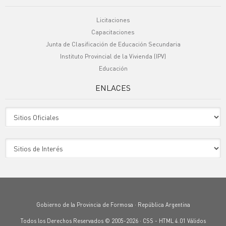
Licitaciones
Capacitaciones
Junta de Clasificación de Educación Secundaria
Instituto Provincial de la Vivienda (IPV)
Educación
ENLACES
Sitio Oficiales
Sitio de Interes
Gobierno de la Provincia de Formosa · República Argentina
Todos los Derechos Reservados © 2005-2026 ·
CSS
-
HTML 4.01
Válidos