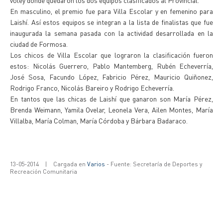
voley donde quedaron los dos equipos clasificados al Provincial.
En masculino, el premio fue para Villa Escolar y en femenino para
Laishí. Así estos equipos se integran a la lista de finalistas que fue
inaugurada la semana pasada con la actividad desarrollada en la
ciudad de Formosa.
Los chicos de Villa Escolar que lograron la clasificación fueron
estos: Nicolás Guerrero, Pablo Mantemberg, Rubén Echeverría,
José Sosa, Facundo López, Fabricio Pérez, Mauricio Quiñonez,
Rodrigo Franco, Nicolás Bareiro y Rodrigo Echeverría.
En tantos que las chicas de Laishí que ganaron son María Pérez,
Brenda Weimann, Yamila Ovelar, Leonela Vera, Ailen Montes, María
Villalba, María Colman, María Córdoba y Bárbara Badaraco.
13-05-2014
|
Cargada en
Varios
- Fuente: Secretaría de Deportes y
Recreación Comunitaria