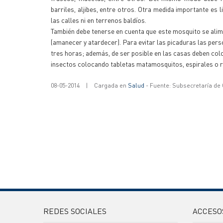
barriles, aljibes, entre otros. Otra medida importante es 
las calles ni en terrenos baldíos.
También debe tenerse en cuenta que este mosquito se alime
(amanecer y atardecer). Para evitar las picaduras las per
tres horas; además, de ser posible en las casas deben col
insectos colocando tabletas matamosquitos, espirales o r
08-05-2014
|
Cargada en
Salud
- Fuente: Subsecretaría de
REDES SOCIALES
ACCESO