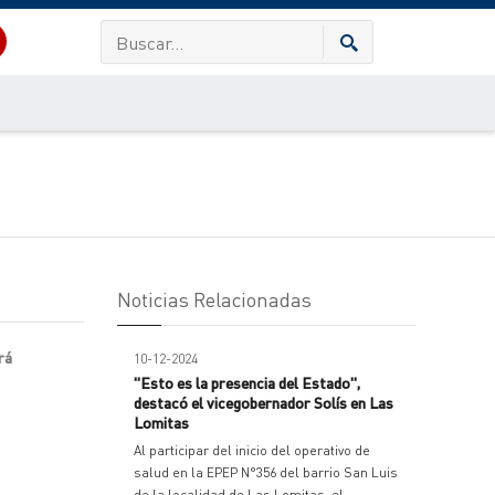
Noticias Relacionadas
rá
10-12-2024
"Esto es la presencia del Estado",
destacó el vicegobernador Solís en Las
Lomitas
Al participar del inicio del operativo de
salud en la EPEP N°356 del barrio San Luis
de la localidad de Las Lomitas, el