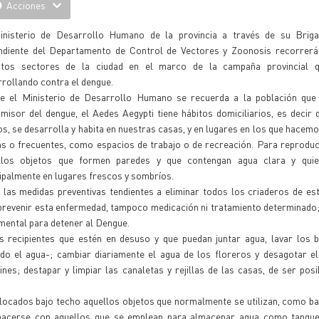
Acciones
inisterio de Desarrollo Humano de la provincia a través de su Briga
ndiente del Departamento de Control de Vectores y Zoonosis recorrerá 
intos sectores de la ciudad en el marco de la campaña provincial 
rollando contra el dengue.
e el Ministerio de Desarrollo Humano se recuerda a la población que
misor del dengue, el Aedes Aegypti tiene hábitos domiciliarios, es decir
s, se desarrolla y habita en nuestras casas, y en lugares en los que hacemo
as o frecuentes, como espacios de trabajo o de recreación. Para reproduc
llos objetos que formen paredes y que contengan agua clara y quie
ipalmente en lugares frescos y sombríos.
n las medidas preventivas tendientes a eliminar todos los criaderos de es
revenir esta enfermedad, tampoco medicación ni tratamiento determinado;
amental para detener al Dengue.
s recipientes que estén en desuso y que puedan juntar agua, lavar los 
o el agua-; cambiar diariamente el agua de los floreros y desagotar el
es; destapar y limpiar las canaletas y rejillas de las casas, de ser pos
ados bajo techo aquellos objetos que normalmente se utilizan, como bal
acerse con aquellos que se emplean para almacenar agua como tanques