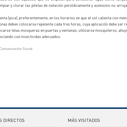
limpiar y clorar las piletas de natación periódicamente y asimismo no arroj
nta (pica), preferentemente, en los horarios en que el sol calienta con men
sonas deben colocarse repelente cada tres horas, cuya aplicación debe ser 
ocarse telas mosqueras en puertas y ventanas, utilizarse mosquiteros, ahuy
ociando con insecticidas adecuados.
 Comunicación Social
S DIRECTOS
MÁS VISITADOS