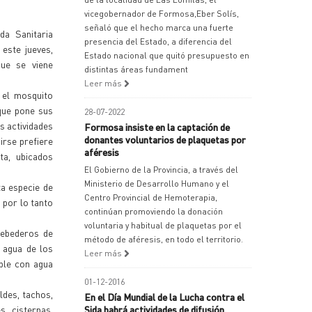
vicegobernador de Formosa,Eber Solís,
señaló que el hecho marca una fuerte
da Sanitaria
presencia del Estado, a diferencia del
este jueves,
Estado nacional que quitó presupuesto en
que se viene
distintas áreas fundament
Leer más
 el mosquito
 que pone sus
28-07-2022
s actividades
Formosa insiste en la captación de
donantes voluntarios de plaquetas por
irse prefiere
aféresis
ta, ubicados
El Gobierno de la Provincia, a través del
Ministerio de Desarrollo Humano y el
ta especie de
Centro Provincial de Hemoterapia,
 por lo tanto
continúan promoviendo la donación
voluntaria y habitual de plaquetas por el
bebederos de
método de aféresis, en todo el territorio.
 agua de los
Leer más
ible con agua
01-12-2016
des, tachos,
En el Día Mundial de la Lucha contra el
, cisternas,
Sida habrá actividades de difusión