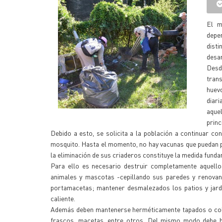
El m
depe
dist
desar
Desd
trans
huevo
diari
aque
princ
Debido a esto, se solicita a la población a continuar co
mosquito. Hasta el momento, no hay vacunas que puedan p
la eliminación de sus criaderos constituye la medida fund
Para ello es necesario destruir completamente aquello
animales y mascotas -cepillando sus paredes y renovand
portamacetas; mantener desmalezados los patios y jardin
caliente.
Además deben mantenerse herméticamente tapados o coloc
frascos, macetas, entre otros. Del mismo modo debe h