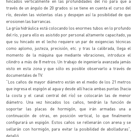
hincados verticalmente en las profundidades del río para que a
través de un ángulo de 20 grados si se tiene en cuenta el curso del
río, desvíen las violentas olas y despejen así la posibilidad de que
erosionen las barrancas.
La grúa hidráulica está colocando los enormes tubos en lo profundo
del río, y para ello es asistido por personal altamente capacitado, ya
que su hincado en el lecho requiere un par de exigencias técnicas
como aplomo, justeza, precisión, etc. y tras la calibrada, llega el
momento de la máquina que mediante vibraciones, introduce el
cilindro a más de 8 metros. Un trabajo de ingeniería avanzada jamás
visto en esta zona y que sólo es posible observarlo a través de
documentales de TV.
“Los caños de mayor diámetro están en el medio de los 21 metros
que ingresa el espigón al agua y desde allí hacia ambas puntas (hacia
la costa y el canal central del río) se colocarán las de menor
diámetro. Una vez hincados los caños, tendrán la función de
soportar las placas de hormigón, que irán armadas una a
continuación de otras, en posición vertical, lo que finalmente
configurará un espigón. Estos caños se rellenarán con arena y se
sellarán con hormigón, para evitar la posibilidad de abolladuras”,
detalló.