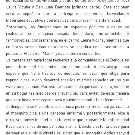
domiciliarias en las viviendas y patios de los vecinos de los barrios:
Laura Vicuña y San Juan Bautista (primera parte). Este accionar
será acompañado por la entrega de repelentes, larvicidas y
materiales educativos con medidas para prevenir la enfermedad.
Entretanto, las fumigaciones en espacios públicos y calles se
realizarán con máquina pesada fumigadora, motomochilas y
termonieblas, por la mañana, en el barrio Laura Vicuña; mientras que
en horas vespertinas esta tarea se repetirá en el sector de la
populosa Plaza San Martín y sus calles circundantes.
La cartera sanitaria local recuerda a la comunidad que el Dengue es
una enfermedad transmitida por el mosquito Aedes aegypti, una
especie que tiene hábitos domésticos, es decir que elige para
reproducirse, vivir y desarrollarse los mismos espacios en los que
viven las personas. Por eso se recomienda que cada vecino, extreme
en su hogar las medidas de prevención, para evitar de esta manera
que este insecto se reproduzca y pueda transmitir la enfermedad.
El dengue no se trasmite de persona a persona. Sin embargo, cuando
el mosquito pica a una persona enferma y posteriormente, pica a
otra, se convierte en el insecto vector que transmite la enfermedad
llevando el virus de una persona a otra. Debido a esto, la clave para
detener que el virus circule es evitar que el mosquito Aedes aegypti