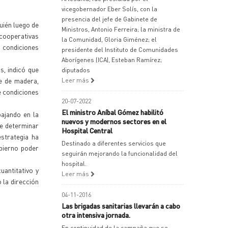
vicegobernador Eber Solís, con la
presencia del jefe de Gabinete de
uién luego de
Ministros, Antonio Ferreira; la ministra de
cooperativas
la Comunidad, Gloria Giménez; el
s condiciones
presidente del Instituto de Comunidades
Aborígenes (ICA), Esteban Ramírez;
s, indicó que
diputados
e de madera,
Leer más
e condiciones
20-07-2022
El ministro Aníbal Gómez habilitó
bajando en la
nuevos y modernos sectores en el
de determinar
Hospital Central
strategia ha
Destinado a diferentes servicios que
obierno poder
seguirán mejorando la funcionalidad del
hospital.
uantitativo y
Leer más
 la dirección
04-11-2016
Las brigadas sanitarias llevarán a cabo
otra intensiva jornada.
En continuidad de la campaña que se