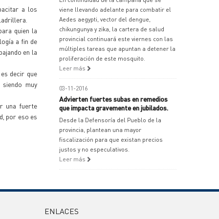
acitar a los
viene llevando adelante para combatir el
adrillera.
Aedes aegypti, vector del dengue,
chikungunya y zika, la cartera de salud
para quien la
provincial continuará este viernes con las
ogía a fin de
múltiples tareas que apuntan a detener la
abajando en la
proliferación de este mosquito.
Leer más
 es decir que
n siendo muy
03-11-2016
Advierten fuertes subas en remedios
r una fuerte
que impacta gravemente en jubilados.
d, por eso es
Desde la Defensoría del Pueblo de la
provincia, plantean una mayor
fiscalización para que existan precios
justos y no especulativos.
Leer más
ENLACES