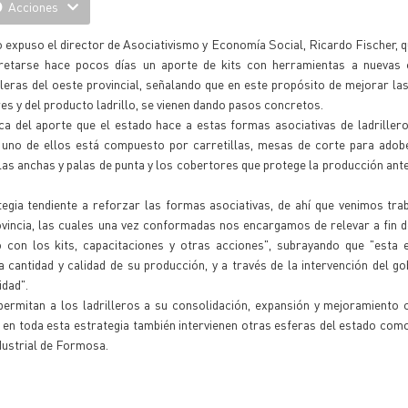
Acciones
o expuso el director de Asociativismo y Economía Social, Ricardo Fischer, q
retarse hace pocos días un aporte de kits con herramientas a nuevas 
lleras del oeste provincial, señalando que en este propósito de mejorar la
es y del producto ladrillo, se vienen dando pasos concretos.
a del aporte que el estado hace a estas formas asociativas de ladrillero
 uno de ellos está compuesto por carretillas, mesas de corte para adob
as anchas y palas de punta y los cobertores que protege la producción ant
gia tendiente a reforzar las formas asociativas, de ahí que venimos tra
rovincia, las cuales una vez conformadas nos encargamos de relevar a fin 
 con los kits, capacitaciones y otras acciones", subrayando que "esta e
cantidad y calidad de su producción, y a través de la intervención del g
idad".
ermitan a los ladrilleros a su consolidación, expansión y mejoramiento c
ue en toda esta estrategia también intervienen otras esferas del estado como
ndustrial de Formosa.