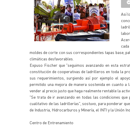
Así l
conc
ladri
labor
Acerc
cada
moldes de corte con sus correspondientes tapas base, pal
climáticas desfavorables.
Expuso Fischer que "seguimos avanzando en esta estrate
constitución de cooperativas de ladrilleros en toda la p
sus requerimientos, surgiendo así por ejemplo el apoyo
permitido una mejora de manera sostenida en cuanto a la 
vender al precio justo que haga realmente rentable la activ
"Se trata de ir avanzando en todas las condiciones que p
cualitativo de las ladrillerías", sostuvo, para ponderar q
de Industria, Hidrocarburos y Minería, el INTI y la Unión I
Centro de Entrenamiento