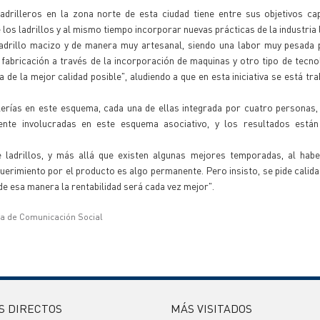
drilleros en la zona norte de esta ciudad tiene entre sus objetivos cap
 los ladrillos y al mismo tiempo incorporar nuevas prácticas de la industria l
ladrillo macizo y de manera muy artesanal, siendo una labor muy pesada 
fabricación a través de la incorporación de maquinas y otro tipo de tecnol
a de la mejor calidad posible", aludiendo a que en esta iniciativa se está tr
llerías en este esquema, cada una de ellas integrada por cuatro personas,
te involucradas en este esquema asociativo, y los resultados está
ladrillos, y más allá que existen algunas mejores temporadas, al habe
equerimiento por el producto es algo permanente. Pero insisto, se pide calida
e esa manera la rentabilidad será cada vez mejor".
ía de Comunicación Social
S DIRECTOS
MÁS VISITADOS