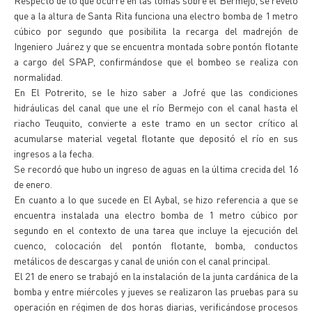
Respecto de lo que ocurre en las tomas sobre el Bermejo, se reveló
que a la altura de Santa Rita funciona una electro bomba de 1 metro
cúbico por segundo que posibilita la recarga del madrejón de
Ingeniero Juárez y que se encuentra montada sobre pontón flotante
a cargo del SPAP, confirmándose que el bombeo se realiza con
normalidad.
En El Potrerito, se le hizo saber a Jofré que las condiciones
hidráulicas del canal que une el río Bermejo con el canal hasta el
riacho Teuquito, convierte a este tramo en un sector crítico al
acumularse material vegetal flotante que depositó el río en sus
ingresos a la fecha.
Se recordó que hubo un ingreso de aguas en la última crecida del 16
de enero.
En cuanto a lo que sucede en El Aybal, se hizo referencia a que se
encuentra instalada una electro bomba de 1 metro cúbico por
segundo en el contexto de una tarea que incluye la ejecución del
cuenco, colocación del pontón flotante, bomba, conductos
metálicos de descargas y canal de unión con el canal principal.
El 21 de enero se trabajó en la instalación de la junta cardánica de la
bomba y entre miércoles y jueves se realizaron las pruebas para su
operación en régimen de dos horas diarias, verificándose procesos