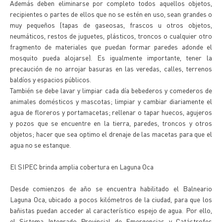
Además deben eliminarse por completo todos aquellos objetos,
recipientes o partes de ellos que no se estén en uso, sean grandes o
muy pequeños (tapas de gaseosas, frascos u otros objetos,
neumáticos, restos de juguetes, plásticos, troncos o cualquier otro
fragmento de materiales que puedan formar paredes adonde el
mosquito pueda alojarse). Es igualmente importante, tener la
precaución de no arrojar basuras en las veredas, calles, terrenos
baldíos y espacios públicos.
También se debe lavar y limpiar cada día bebederos y comederos de
animales domésticos y mascotas; limpiar y cambiar diariamente el
agua de floreros y portamacetas; rellenar o tapar huecos, agujeros
y pozos que se encuentre en la tierra, paredes, troncos y otros
objetos; hacer que sea optimo el drenaje de las macetas para que el
agua no se estanque.
El SIPEC brinda amplia cobertura en Laguna Oca
Desde comienzos de año se encuentra habilitado el Balneario
Laguna Oca, ubicado a pocos kilómetros de la ciudad, para que los
bañistas puedan acceder al característico espejo de agua. Por ello,
el Sistema Integrado Provincial de Emergencias y Catástrofes