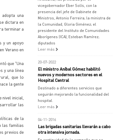
vicegobernador Eber Solís, con la
presencia del jefe de Gabinete de
a adopta una
Ministros, Antonio Ferreira; la ministra de
se dictara en
la Comunidad, Gloria Giménez; el
ra terminar a
presidente del Instituto de Comunidades
Aborígenes (ICA), Esteban Ramírez;
s y un apoyo
diputados
 en Verano en
Leer más
20-07-2022
mentó que "Una
El ministro Aníbal Gómez habilitó
s y una línea
nuevos y modernos sectores en el
ural, que lo
Hospital Central
hace la gente
Destinado a diferentes servicios que
seguirán mejorando la funcionalidad del
ivel inicial,
hospital.
sarrollar las
Leer más
íticas de la
04-11-2016
 las familias
Las brigadas sanitarias llevarán a cabo
es previos de
otra intensiva jornada.
En continuidad de la campaña que se