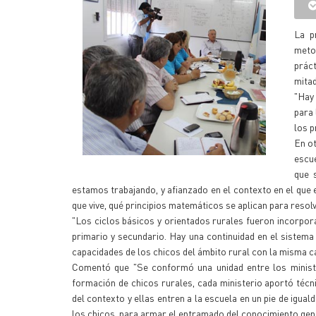
La p
metod
práct
mitad
"Hay
para 
los p
En ot
escue
que 
estamos trabajando, y afianzado en el contexto en el que e
que vive, qué principios matemáticos se aplican para resolv
"Los ciclos básicos y orientados rurales fueron incorporad
primario y secundario. Hay una continuidad en el sistema
capacidades de los chicos del ámbito rural con la misma ca
Comentó que "Se conformó una unidad entre los ministro
formación de chicos rurales, cada ministerio aportó técn
del contexto y ellas entren a la escuela en un pie de igua
los chicos, para armar el entramado del conocimiento gen