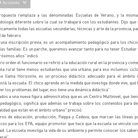
Acciones
ropuesta remplaza a las denominadas Escuelas de Verano, y la mism
ología diferente sobre la cual se trabajará con los estudiantes. Dijo que 
icamente todas las escuelas secundarias, técnicas y arte de la provincia, pa
 de febrero.
 una inscripción previa, es un acompañamiento pedagógico para los chico
las familias. Es un parche, queremos avanzar tanto para no tener Estudiar
róximos años" indicó.
ro orden el funcionario se refirió a la educación rural en la provincia y co
la rural tiene menos estudiantes que una urbana, para eso incluimos ciclo
se llama Horizonte, es un proceso didáctico adecuado para el ámbito r
stá la escuela. El chico aprende en la medida que investiga donde vive, qué 
er los problemas del lugar, eso tiene una dinámica didáctica".
os a una nueva figura administrativa que es un Centro Multinivel, que tiene n
 pedagógico, significa que además se trabaja sobre los contenidos para de
lidad que están en el ámbito urbano" precisó.
s de educación, producción, Paippa y Cedeva, que marcan las líneas pol
icos para los EPA, equipo promotor que hace que la escuela se vincule con
ldad. La escuela investiga la vida de su ambiente y permite conocer los saber
eral".