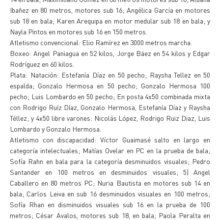
Ibañez en 80 metros, motores sub 16; Angélica García en motores
sub 18 en bala; Karen Arequipa en motor medular sub 18 en bala; y
Nayla Pintos en motores sub 16 en 150 metros.
Atletismo convencional: Elio Ramírez en 3000 metros marcha.
Boxeo: Angel Paniagua en 52 kilos, Jorge Báez en 54 kilos y Edgar
Rodríguez en 60 kilos.
Plata: Natación: Estefanía Díaz en 50 pecho; Raysha Tellez en 50
espalda; Gonzalo Hermosa en 50 pecho; Gonzalo Hermosa 100
pecho; Luis Lombardo en 50 pecho; En posta 4x50 combinada mixta
con Rodrigo Ruíz Díaz, Gonzalo Hermosa, Estefanía Díaz y Raysha
Téllez; y 4x50 libre varones: Nicolás López, Rodrigo Ruiz Diaz, Luis
Lombardo y Gonzalo Hermosa.
Atletismo con discapacidad: Víctor Guaimasé salto en largo en
categoría intelectuales; Matías Ovelar en PC en la prueba de bala;
Sofía Rahn en bala para la categoría desminuidos visuales; Pedro
Santander en 100 metros en desminuidos visuales; 5) Angel
Caballero en 80 metros PC; Nuria Bautista en motores sub 14 en
bala; Carlos Leiva en sub 16 desminuidos visuales en 100 metros;
Sofía Rhan en disminuidos visuales sub 16 en la prueba de 100
metros; César Avalos, motores sub 18, en bala; Paola Peralta en