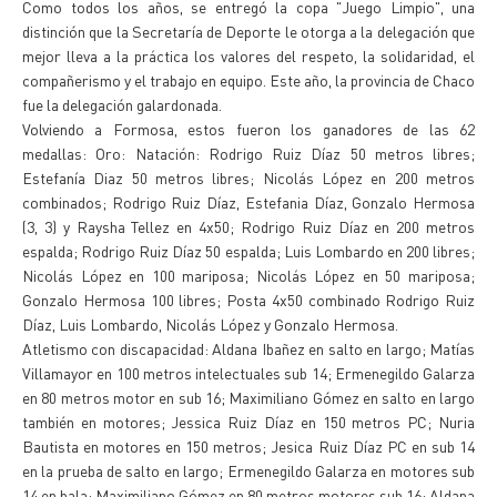
Como todos los años, se entregó la copa "Juego Limpio", una
distinción que la Secretaría de Deporte le otorga a la delegación que
mejor lleva a la práctica los valores del respeto, la solidaridad, el
compañerismo y el trabajo en equipo. Este año, la provincia de Chaco
fue la delegación galardonada.
Volviendo a Formosa, estos fueron los ganadores de las 62
medallas: Oro: Natación: Rodrigo Ruiz Díaz 50 metros libres;
Estefanía Diaz 50 metros libres; Nicolás López en 200 metros
combinados; Rodrigo Ruiz Díaz, Estefania Díaz, Gonzalo Hermosa
(3, 3) y Raysha Tellez en 4x50; Rodrigo Ruiz Díaz en 200 metros
espalda; Rodrigo Ruiz Díaz 50 espalda; Luis Lombardo en 200 libres;
Nicolás López en 100 mariposa; Nicolás López en 50 mariposa;
Gonzalo Hermosa 100 libres; Posta 4x50 combinado Rodrigo Ruiz
Díaz, Luis Lombardo, Nicolás López y Gonzalo Hermosa.
Atletismo con discapacidad: Aldana Ibañez en salto en largo; Matías
Villamayor en 100 metros intelectuales sub 14; Ermenegildo Galarza
en 80 metros motor en sub 16; Maximiliano Gómez en salto en largo
también en motores; Jessica Ruiz Díaz en 150 metros PC; Nuria
Bautista en motores en 150 metros; Jesica Ruiz Díaz PC en sub 14
en la prueba de salto en largo; Ermenegildo Galarza en motores sub
14 en bala; Maximiliano Gómez en 80 metros motores sub 16; Aldana