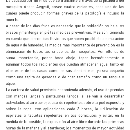
Es causada por un virus que se transmite a través de la picadura del
mosquito Aedes Aegypti, posee cuatro variantes, cada una de las
cuales puede producir formas graves de la patología e incluso la
muerte.
A pesar de los días fríos es necesario que la población no baje los
brazos y mantenga en pié las medidas preventivas. Más aún, teniendo
en cuenta que dieron días lluviosos que hacen posible la acumulación
de agua y de humedad, la medida más importante de prevención es la
eliminación de todos los criaderos de mosquitos. Por ello es de
suma importancia, poner boca abajo, tapar herméticamente o
eliminar todos los recipientes que puedan almacenar agua, tanto en
el interior de las casas como en sus alrededores, ya sea pequeño
como una tapita de gaseosa o de gran tamaño como un tanque o
aljibe.
La cartera de salud provincial recomienda además, el uso de prendas
con mangas largas y pantalones largos, si se van a desarrollar
actividades al aire libre; el uso de repelentes sobre la piel expuesta y
sobre la ropa, con aplicaciones cada 3 horas; la utilización de
espirales o tabletas repelentes en los domicilios; y evitar, en la
medida de lo posible, la exposición al aire libre durante las primeras
horas de la mañana y al atardecer, los momentos de mayor actividad