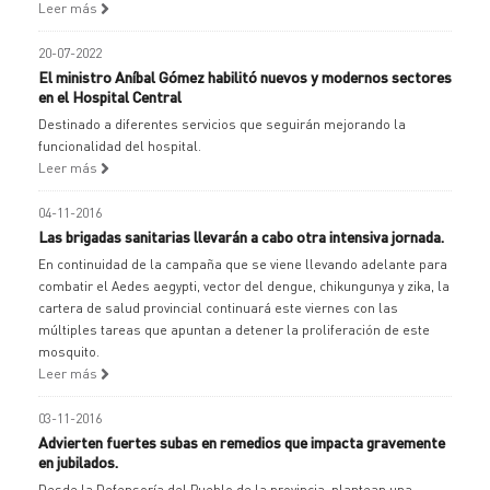
Leer más
20-07-2022
El ministro Aníbal Gómez habilitó nuevos y modernos sectores
en el Hospital Central
Destinado a diferentes servicios que seguirán mejorando la
funcionalidad del hospital.
Leer más
04-11-2016
Las brigadas sanitarias llevarán a cabo otra intensiva jornada.
En continuidad de la campaña que se viene llevando adelante para
combatir el Aedes aegypti, vector del dengue, chikungunya y zika, la
cartera de salud provincial continuará este viernes con las
múltiples tareas que apuntan a detener la proliferación de este
mosquito.
Leer más
03-11-2016
Advierten fuertes subas en remedios que impacta gravemente
en jubilados.
Desde la Defensoría del Pueblo de la provincia, plantean una