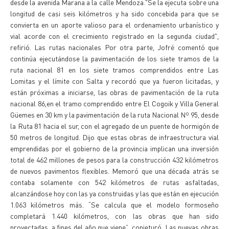
desde la avenida Marana a la calle Mendoza."Se la ejecuta sobre una
longitud de casi seis kilómetros y ha sido concebida para que se
convierta en un aporte valioso para el ordenamiento urbanístico y
vial acorde con el crecimiento registrado en la segunda ciudad",
refirió. Las rutas nacionales Por otra parte, Jofré comentó que
continúa ejecutándose la pavimentación de los siete tramos de la
ruta nacional 81 en los siete tramos comprendidos entre Las
Lomitas y el límite con Salta y recordó que ya fueron licitadas, y
están próximas a iniciarse, las obras de pavimentación de la ruta
nacional 86,en el tramo comprendido entre El Cogoik y Villa General
Güemes en 30 km y la pavimentación de la ruta Nacional Nº 95, desde
la Ruta 81 hacia el sur, con el agregado de un puente de hormigón de
50 metros de longitud. Dijo que estas obras de infraestructura vial
emprendidas por el gobierno de la provincia implican una inversión
total de 462 millones de pesos para la construcción 432 kilómetros
de nuevos pavimentos flexibles. Memoró que una década atrás se
contaba solamente con 542 kilómetros de rutas asfaltadas,
alcanzándose hoy con las ya construidas y las que están en ejecución
1.063 kilómetros más. “Se calcula que el modelo formoseño
completará 1.440 kilómetros, con las obras que han sido
proyectadas, a fines del año que viene”, conjeturó. Las nuevas obras