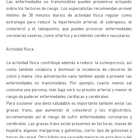
Las enfermedades no transmisibles pueden prevenirse actuando
sobre los factores de riesgo. Los especialistas recomiendan un nivel
mínimo de 30 minutos diarios de actividad física regular como
estrategia para reducir la hipertensión arterial, el sobrepeso, el
colesterol y el tabaquismo, que pueden provocar enfermedades
coronarias severas, como infartos y accidentes cerebro vasculares.
Actividad física
La actividad física contribuye además a reducir la osteoporosis, así
como también colabora a disminuir la incidencia de cánceres de
colon y mama. Una alimentación sana también ayuda a prevenir las
enfermedades no transmisibles. Por ejemplo, cuanto menos sal
consuma una persona, más baja será su presión arterial y menor el
riesgo de padecer enfermedades cardíacas y cerebrales.
Para sostener una dieta saludable es importante también evitar las
grasas trans, que aumentan el colesterol y los triglicéridos,
incrementando así el riesgo de sufrir enfermedades coronarias y
cerebrales. Las grasas trans están presentes en facturas, masas de
hojaldre, algunas margarinas y galletitas, cierto tipo de golosinas y
barras de cereal. Otro hábito que se puede mejorar en esta época del