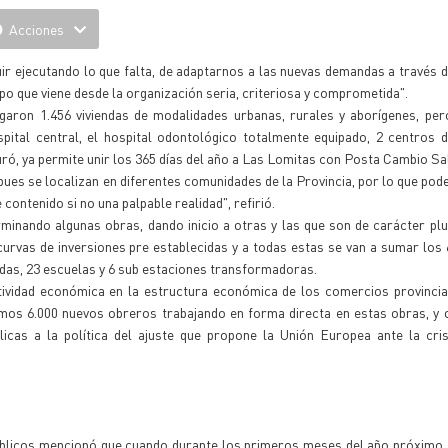
Acciones
r ejecutando lo que falta, de adaptarnos a las nuevas demandas a través de
po que viene desde la organización seria, criteriosa y comprometida".
egaron 1.456 viviendas de modalidades urbanas, rurales y aborígenes, pe
pital central, el hospital odontológico totalmente equipado, 2 centros 
auguró, ya permite unir los 365 días del año a Las Lomitas con Posta Cambio Sa
pues se localizan en diferentes comunidades de la Provincia, por lo que po
contenido si no una palpable realidad", refirió.
minando algunas obras, dando inicio a otras y las que son de carácter plu
 curvas de inversiones pre establecidas y a todas estas se van a sumar los
endas, 23 escuelas y 6 sub estaciones transformadoras.
tividad económica en la estructura económica de los comercios provincia
mos 6.000 nuevos obreros trabajando en forma directa en estas obras, y 
icas a la política del ajuste que propone la Unión Europea ante la cris
 Públicos mencionó que cuando durante los primeros meses del año próximo s