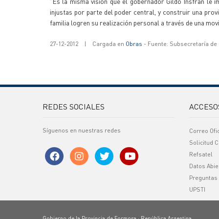
"Es la misma visión que el gobernador Gildo Insfrán le i
injustas por parte del poder central, y construir una prov
familia logren su realización personal a través de una movi
27-12-2012
|
Cargada en
Obras
- Fuente: Subsecretaría de
REDES SOCIALES
ACCESO
Síguenos en nuestras redes
Correo Ofi
Solicitud C
Refsatel
Datos Abie
Preguntas
UPSTI
Gobierno de la Provincia de Formosa · República Argentina