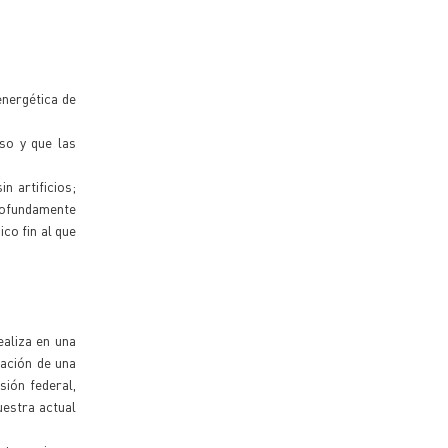
energética de
so y que las
n artificios;
profundamente
co fin al que
ealiza en una
cación de una
sión federal,
uestra actual