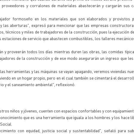
os proveedores y corralones de materiales abastecerán y cargarán sus 
bajador formoseño en los materiales que son elaborados y provistos 
s y las aberturas", expresó para mencionar que las empresas constructor
s, técnicos y miles de trabajadores de la construcción, pues la ejecución d
s estaciones de servicio que abastecen combustibles, los talleres mecánico
rán y proveerán todos los días mientras duren las obras, las comidas típic
bajadores de la construcción y de ese modo asegurarán un ingreso que les 
e las herramientas y las máquinas se vayan apagando, veremos viviendas nu
iendo en un hogar propio, pero en el cual también se cimentará el desarroll
rio y el saneamiento ambiental", reflexionó.
estros niños y jóvenes, cuenten con espacios confortables y con equipamien
conocimiento que es una herramienta que iguala a los hombres y los hace lib
Social.
imiento con equidad, justicia social y sustentabilidad", señaló para su