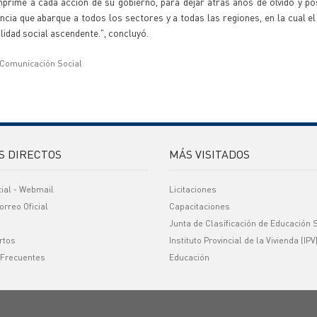
mprime a cada acción de su gobierno, para dejar atrás años de olvido y p
incia que abarque a todos los sectores y a todas las regiones, en la cual e
lidad social ascendente.", concluyó.
 Comunicación Social
S DIRECTOS
MÁS VISITADOS
cial - Webmail
Licitaciones
orreo Oficial
Capacitaciones
Junta de Clasificación de Educación 
rtos
Instituto Provincial de la Vivienda (IPV
 Frecuentes
Educación