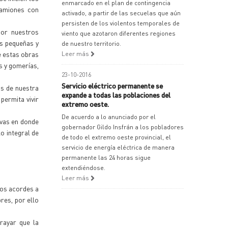
enmarcado en el plan de contingencia
camiones con
activado, a partir de las secuelas que aún
persisten de los violentos temporales de
por nuestros
viento que azotaron diferentes regiones
as pequeñas y
de nuestro territorio.
e estas obras
Leer más
s y gomerías,
23-10-2016
Servicio eléctrico permanente se
as de nuestra
expande a todas las poblaciones del
permita vivir
extremo oeste.
De acuerdo a lo anunciado por el
evas en donde
gobernador Gildo Insfrán a los pobladores
o integral de
de todo el extremo oeste provincial, el
servicio de energía eléctrica de manera
permanente las 24 horas sigue
extendiéndose.
Leer más
tos acordes a
res, por ello
brayar que la