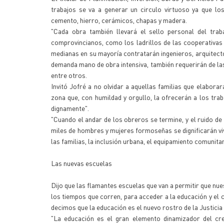
trabajos se va a generar un circulo virtuoso ya que l
cemento, hierro, cerámicos, chapas y madera.
"Cada obra también llevará el sello personal del tra
comprovincianos, como los ladrillos de las cooperativa
medianas en su mayoría contratarán ingenieros, arquitecto
demanda mano de obra intensiva, también requerirán de la
entre otros.
Invitó Jofré a no olvidar a aquellas familias que elabora
zona que, con humildad y orgullo, la ofrecerán a los tra
dignamente".
"Cuando el andar de los obreros se termine, y el ruido d
miles de hombres y mujeres formoseñas se dignificarán viv
las familias, la inclusión urbana, el equipamiento comunita
Las nuevas escuelas
Dijo que las flamantes escuelas que van a permitir que nu
los tiempos que corren, para acceder a la educación y el 
decimos que la educación es el nuevo rostro de la Justicia 
"La educación es el gran elemento dinamizador del crec