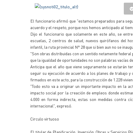
El funcionario afirmó que "estamos preparados para segui
acuerdo y el respeto, porque nos hemos anticipado al tiem
Dijo el funcionario que solamente en este año, se entr
escuelas, 2 centros de salud, nuevos quirófanos del hos
infantil, la ruta provincial N° 28 que si bien aun no se in
"Son obras distribuidas con un sentido netamente federal 
que la igualdad de oportunidades no son palabras vacías de 
Anticipa que el año que viene seguramente se estarán ter
seguir su ejecución de acuerdo a los planes de trabajo y
firmados en este acto, para la construcción de 1.228 vivi
"Todo esto va a originar un importante impacto en la ac
impacto social por la creación de empleos donde estima
4.000 en forma indirecta, estas son medidas contra cícl
internacional", expresó.
Circulo virtuoso
El titular de Planificación, Inversión, Obras y Servicios