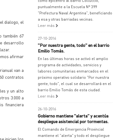
como epicentro al barrio Colluccio,
puntualmente a la Escuela Nº 399
"Prefectura Naval Argentina", beneficiando
a esa y otras barriadas vecinas.
l dialogo, el
Leer más
ro también 67
27-10-2016
de desarrollo
"Por nuestra gente, todo" en el barrio
lazar.
Emilio Tomás.
demos afirmar
En las últimas horas se activó el amplio
programa de actividades, servicios y
rianual van a
labores comunitarias enmarcados en el
 60 contratos
próximo operativo solidario "Por nuestra
gente, todo", el cual se desarrollará en el
barrio Emilio Tomás de esta ciudad.
les y un alto
Leer más
otros 3.000 a
is financiera
26-10-2016
Gobierno mantiene "alerta" y acentúa
despliegue asistencial por tormentas.
El Comando de Emergencia Provincial
mantiene el "alerta" y todo el despliegue
e inicien los