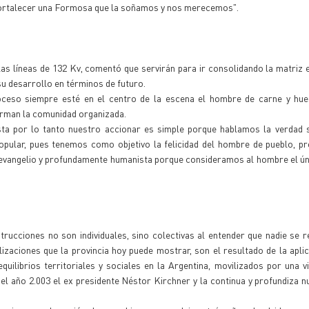
 fortalecer una Formosa que la soñamos y nos merecemos".
s líneas de 132 Kv, comentó que servirán para ir consolidando la matriz 
su desarrollo en términos de futuro.
oceso siempre esté en el centro de la escena el hombre de carne y hue
forman la comunidad organizada.
ta por lo tanto nuestro accionar es simple porque hablamos la verdad si
 popular, pues tenemos como objetivo la felicidad del hombre de pueblo, 
evangelio y profundamente humanista porque consideramos al hombre el úni
ucciones no son individuales, sino colectivas al entender que nadie se r
izaciones que la provincia hoy puede mostrar, son el resultado de la apli
equilibrios territoriales y sociales en la Argentina, movilizados por una vi
en el año 2.003 el ex presidente Néstor Kirchner y la continua y profundiza n