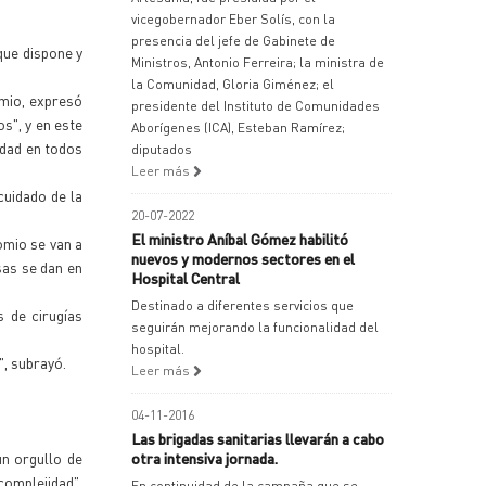
vicegobernador Eber Solís, con la
presencia del jefe de Gabinete de
que dispone y
Ministros, Antonio Ferreira; la ministra de
la Comunidad, Gloria Giménez; el
omio, expresó
presidente del Instituto de Comunidades
s", y en este
Aborígenes (ICA), Esteban Ramírez;
idad en todos
diputados
Leer más
cuidado de la
20-07-2022
El ministro Aníbal Gómez habilitó
omio se van a
nuevos y modernos sectores en el
osas se dan en
Hospital Central
Destinado a diferentes servicios que
s de cirugías
seguirán mejorando la funcionalidad del
hospital.
", subrayó.
Leer más
04-11-2016
Las brigadas sanitarias llevarán a cabo
un orgullo de
otra intensiva jornada.
complejidad",
En continuidad de la campaña que se