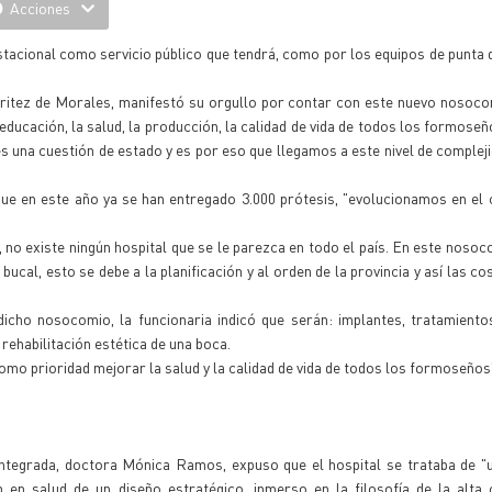
Acciones
tacional como servicio público que tendrá, como por los equipos de punta 
ia Britez de Morales, manifestó su orgullo por contar con este nuevo nosoc
ucación, la salud, la producción, la calidad de vida de todos los formoseño
es una cuestión de estado y es por eso que llegamos a este nivel de complej
 que en este año ya se han entregado 3.000 prótesis, "evolucionamos en el 
no existe ningún hospital que se le parezca en todo el país. En este nosoc
bucal, esto se debe a la planificación y al orden de la provincia y así las c
dicho nosocomio, la funcionaria indicó que serán: implantes, tratamiento
rehabilitación estética de una boca.
como prioridad mejorar la salud y la calidad de vida de todos los formoseños
Integrada, doctora Mónica Ramos, expuso que el hospital se trataba de "
n en salud de un diseño estratégico, inmerso en la filosofía de la alta 