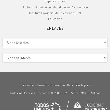
Capacitaciones
Junta de Clasificación de Educación Secundaria
Instituto Provincial de la Vivienda (IPV)
Educación
ENLACES
Sitio Oficiales
Sitio de Interes
Gobierno de la Provincia de Formosa · República Argentina
Todos los Derechos Reservados © 2005-2026 ·
CSS
-
HTML 4.01
Válidos