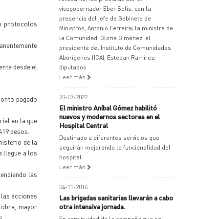
vicegobernador Eber Solís, con la
presencia del jefe de Gabinete de
lo protocolos
Ministros, Antonio Ferreira; la ministra de
la Comunidad, Gloria Giménez; el
rmanentemente
presidente del Instituto de Comunidades
Aborígenes (ICA), Esteban Ramírez;
ente desde el
diputados
Leer más
20-07-2022
 monto pagado
El ministro Aníbal Gómez habilitó
nuevos y modernos sectores en el
ial en la que
Hospital Central
419 pesos.
Destinado a diferentes servicios que
isterio de la
seguirán mejorando la funcionalidad del
 llegue a los
hospital.
Leer más
tendiendo las
04-11-2016
 las acciones
Las brigadas sanitarias llevarán a cabo
e obra, mayor
otra intensiva jornada.
s.
En continuidad de la campaña que se