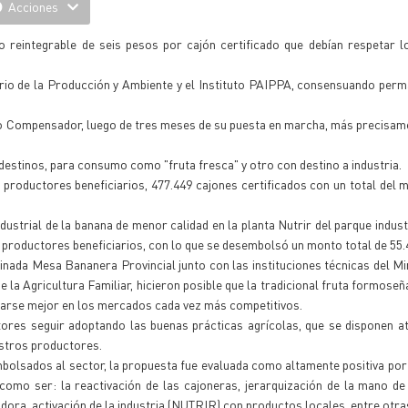
Acciones
o reintegrable de seis pesos por cajón certificado que debían respetar 
erio de la Producción y Ambiente y el Instituto PAIPPA, consensuando pe
ondo Compensador, luego de tres meses de su puesta en marcha, más precisam
estinos, para consumo como "fruta fresca" y otro con destino a industria.
0 productores beneficiarios, 477.449 cajones certificados con un total del
strial de la banana de menor calidad en la planta Nutrir del parque industr
 productores beneficiarios, con lo que se desembolsó un monto total de 55.
inada Mesa Bananera Provincial junto con las instituciones técnicas del Min
la Agricultura Familiar, hicieron posible que la tradicional fruta formoseña
onarse mejor en los mercados cada vez más competitivos.
tores seguir adoptando las buenas prácticas agrícolas, que se disponen a
estros productores.
mbolsados al sector, la propuesta fue evaluada como altamente positiva por
 como ser: la reactivación de las cajoneras, jerarquización de la mano d
adora, activación de la industria (NUTRIR) con productos locales, entre otra