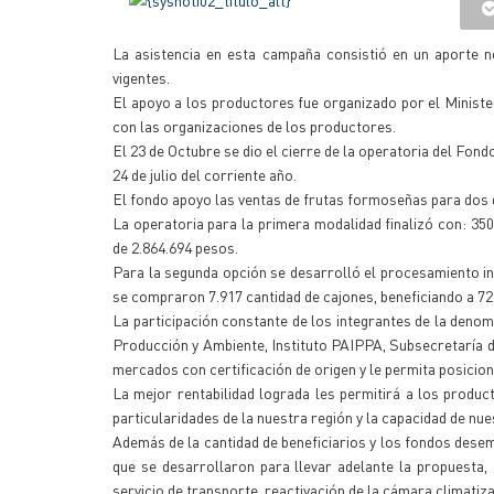
La asistencia en esta campaña consistió en un aporte n
vigentes.
El apoyo a los productores fue organizado por el Minist
con las organizaciones de los productores.
El 23 de Octubre se dio el cierre de la operatoria del F
24 de julio del corriente año.
El fondo apoyo las ventas de frutas formoseñas para dos d
La operatoria para la primera modalidad finalizó con: 35
de 2.864.694 pesos.
Para la segunda opción se desarrolló el procesamiento indu
se compraron 7.917 cantidad de cajones, beneficiando a 72
La participación constante de los integrantes de la denom
Producción y Ambiente, Instituto PAIPPA, Subsecretaría de 
mercados con certificación de origen y le permita posici
La mejor rentabilidad lograda les permitirá a los produc
particularidades de la nuestra región y la capacidad de nu
Además de la cantidad de beneficiarios y los fondos dese
que se desarrollaron para llevar adelante la propuesta,
servicio de transporte, reactivación de la cámara climatiz