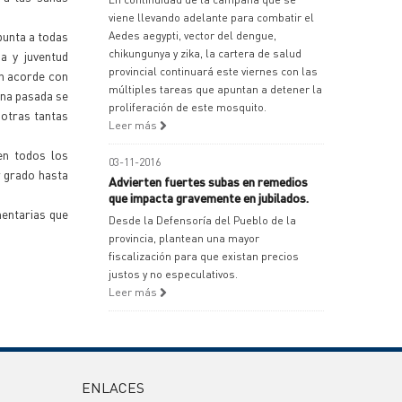
viene llevando adelante para combatir el
punta a todas
Aedes aegypti, vector del dengue,
chikungunya y zika, la cartera de salud
ia y juventud
provincial continuará este viernes con las
ón acorde con
múltiples tareas que apuntan a detener la
ana pasada se
proliferación de este mosquito.
 otras tantas
Leer más
en todos los
03-11-2016
r grado hasta
Advierten fuertes subas en remedios
que impacta gravemente en jubilados.
mentarias que
Desde la Defensoría del Pueblo de la
provincia, plantean una mayor
fiscalización para que existan precios
justos y no especulativos.
Leer más
ENLACES