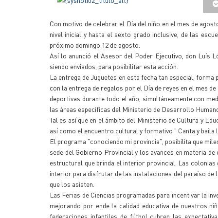
Con motivo de celebrar el Día del niño en el mes de agosto
nivel inicial y hasta el sexto grado inclusive, de las esc
próximo domingo 12 de agosto.
Así lo anunció el Asesor del Poder Ejecutivo, don Luís L
siendo enviados, para posibilitar esta acción.
La entrega de Juguetes en esta fecha tan especial, forma pa
con la entrega de regalos por el Día de reyes en el mes de
deportivas durante todo el año, simultáneamente con medi
las áreas especificas del Ministerio de Desarrollo Human
Tal es así que en el ámbito del Ministerio de Cultura y Edu
así como el encuentro cultural y formativo " Canta y baila 
El programa "conociendo mi provincia", posibilita que miles 
sede del Gobierno Provincial y los avances en materia de 
estructural que brinda el interior provincial. Las colonia
interior para disfrutar de las instalaciones del paraíso d
que los asisten.
Las Ferias de Ciencias programadas para incentivar la inves
mejorando por ende la calidad educativa de nuestros ni
federaciones infantiles de fútbol cubren las expectati