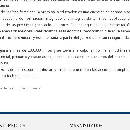
incia.
ildo Insfran fortalece la premisa la educacion es una cuestión de estado, y a
a solidaria de formación integradora e integral de la niñez, adolescenc
da de las próximas generaciones con el fin de asegurarles una capacitaci
 vienen son mejores. Reafirmamos esta doctrina, recordando que en la sem
nterior provincial, y esta semana, a partir del jueves se están inaugurando
llegará a mas de 200.000 niños y se llevará a cabo en forma simultánea 
 inicial, primario y escuelas especiales, abarcando, reiteramos del el prime
09 hs.
ctivos y docentes, que colaboran permanentemente en las acciones comple
una fecha tan especial.
ía de Comunicación Social
S DIRECTOS
MÁS VISITADOS