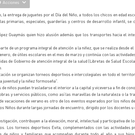
Acciones
, la entrega de juguetes por el Día del Niño, a todos los chicos en edad esco
uelas primarias, especiales, guarderías y centros de desarrollo infantil, se 
ópez Guaymás quien hizo alusión además que los transportes hacia el inte
rte de un programa integral de atención a la niñez, que se realiza desde el 
 enero, de útiles escolares en el mes de marzo y continúa con las actividades
das de Gobierno de atención integral de la salud (Libretas de Salud Escola
o.
cación se organizan torneos deportivos e intercolegiales en todo el territor
la juventud y la niñez formoseña".
de niños puedan trasladarse el interior a la capital y viceversa a fin de con
obras y servicios públicos, como así las maravillas de la naturaleza o la t
s de vacaciones de verano es otro de los eventos esperados por los niños de 
e los Niños durante largas jornadas de encuentro, dirigido por los docentes u
tigación, contribuyen a la elevación, moral, intelectual y participativa de 
ños. Los torneos deportivos Evita, complementados con las actividades p
vas de niños y familiares que acompañan durante todo el año a sus hijos