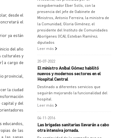
vicegobernador Eber Solís, con la
presencia del jefe de Gabinete de
lar, desde el
Ministros, Antonio Ferreira; la ministra de
concretará el
la Comunidad, Gloria Giménez; el
presidente del Instituto de Comunidades
rior ya están
Aborígenes (ICA), Esteban Ramírez;
diputados
inicio del año
Leer más
 culturales y
20-07-2022
r) a cargo de
El ministro Aníbal Gómez habilitó
nuevos y modernos sectores en el
io provincial,
Hospital Central
Destinado a diferentes servicios que
ocer la ciudad
seguirán mejorando la funcionalidad del
ransformación
hospital.
capital y del
Leer más
 orientadores
04-11-2016
los educandos,
Las brigadas sanitarias llevarán a cabo
ropias de las
otra intensiva jornada.
 a las sanas
En continuidad de la campaña que se