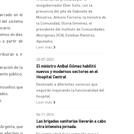
vicegobernador Eber Solís, con la
presencia del jefe de Gabinete de
arcado en el
Ministros, Antonio Ferreira; la ministra de
) del sistema
la Comunidad, Gloria Giménez; el
ecario.
presidente del Instituto de Comunidades
nimos en diez
Aborígenes (ICA), Esteban Ramírez;
 a partir de
diputados
Leer más
ibuirán a ir
20-07-2022
El ministro Aníbal Gómez habilitó
eración de la
nuevos y modernos sectores en el
ento público,
Hospital Central
Destinado a diferentes servicios que
ormoseños que
seguirán mejorando la funcionalidad del
ados.
hospital.
s.
Leer más
04-11-2016
Las brigadas sanitarias llevarán a cabo
 Argenta, que
otra intensiva jornada.
en efectivo o
En continuidad de la campaña que se