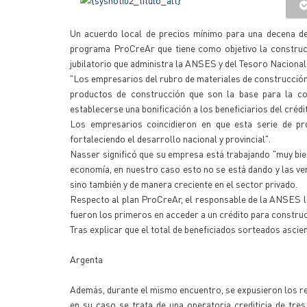
Un acuerdo local de precios mínimo para una decena d
programa ProCreAr que tiene como objetivo la construcc
jubilatorio que administra la ANSES y del Tesoro Nacional
"Los empresarios del rubro de materiales de construcción
productos de construcción que son la base para la co
establecerse una bonificación a los beneficiarios del crédi
Los empresarios coincidieron en que esta serie de pr
fortaleciendo el desarrollo nacional y provincial".
Nasser significó que su empresa está trabajando "muy bie
economía, en nuestro caso esto no se está dando y las ve
sino también y de manera creciente en el sector privado.
Respecto al plan ProCreAr, el responsable de la ANSES l
fueron los primeros en acceder a un crédito para construcc
Tras explicar que el total de beneficiados sorteados asci
Argenta
Además, durante el mismo encuentro, se expusieron los r
en su caso se trata de una operatoria crediticia de tre