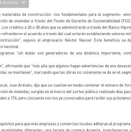
Acciones
e materiales de construcción -los fundamentales para el segmento- enm
ión de viviendas a través del Fondo de Garantía de Sustentabilidad (FGS
. Los créditos a 20 o 30 años que se administrarán a través del Banco Hipot
 refrendaron el acuerdo a través del cual estarán estableciendo valores mí
nstrucción", expuso el empresario Néstor Nasser. Este beneficio se da
to nacional.
ogramas "sin dudas son generadores de una dinámica importante, contr
n", afirmando que "más allá que algunos hagan advertencias de una desacel
ntas se mantienen", marcando que las obras no solamente se da en el segm
ocal, Juan Arévalo, dijo que se cuentan en medio centenar el número de f
ión de viviendas, surgido en el marco del sorteo público realizado días pas
enden a 176, pero cincuenta son los ya convocados para recibir sus préstamo
equisitos para que más empresas y comercios locales adhieran al programa
s modalidades diferentes: una tarjeta de compra Argenta, transferencias 