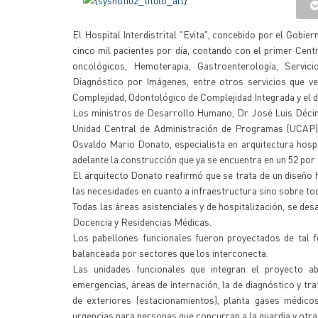
El Hospital Interdistrital "Evita", concebido por el Gobie
cinco mil pacientes por día, contando con el primer Cen
oncológicos, Hemoterapia, Gastroenterología, Servici
Diagnóstico por Imágenes, entre otros servicios que ve
Complejidad, Odontológico de Complejidad Integrada y el d
Los ministros de Desarrollo Humano, Dr. José Luis Décima y
Unidad Central de Administración de Programas (UCAP), 
Osvaldo Mario Donato, especialista en arquitectura hospi
adelante la construcción que ya se encuentra en un 52 por 
El arquitecto Donato reafirmó que se trata de un diseño 
las necesidades en cuanto a infraestructura sino sobre todo
Todas las áreas asistenciales y de hospitalización, se de
Docencia y Residencias Médicas.
Los pabellones funcionales fueron proyectados de tal f
balanceada por sectores que los interconecta.
Las unidades funcionales que integran el proyecto ab
emergencias, áreas de internación, la de diagnóstico y tr
de exteriores (estacionamientos), planta gases médicos
urgencias para personas que concurran a la guardia y otra 