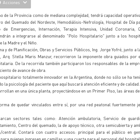
Acciones
rno de la Provincia como de mediana complejidad, tendrá capacidad operativa
tro del Quemado del Nordeste, Hemodiálisis-Nefrología, Hospital de Día p
o de Emergencias, Internación, Terapia Intensiva, Unidad Coronaria, 
ndrán a integrarse al denominado "Polo Hospitalario" junto a los hospit
e la Madre y el Niño.
 de Planificación, Obras y Servicios Públicos, Ing. Jorge Yofré, junto a la 
Arq. Stella Maris Manzur, recorrieron la imponente obra guiados por el
talaria. De la recorrida también participaron los responsables de la empr
ciento de avance de obra.
hospitalario totalmente innovador en la Argentina, donde no sólo se ha ten
 la psicología del paciente que aquí buscará atención eficiente y de calidad.
sarrollan en una única planta, proyectándose en un Primer Piso, las áreas d
orma de quedar vinculados entre sí, por una red peatonal fuertemente je
arcan sectores tales como: Atención ambulatoria, Servicio de guardi
atamiento, Centro del quemado, la de apoyo técnico, otra semicubierta y amb
/central. Contará con cuatro accesos: principal para el público en gen
para quienes ingresen en camillas y una cuarta para el personal del hospital