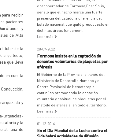
vicegobernador de Formosa,Eber Solís,
señaló que el hecho marca una fuerte
 para recibir
presencia del Estado, a diferencia del
ara pacientes
Estado nacional que quitó presupuesto en
Quirófanos y
distintas áreas fundament
ales de Alta
Leer más
titular de la
28-07-2022
 arquitecto,
Formosa insiste en la captación de
donantes voluntarios de plaquetas por
esa que lleva
aféresis
El Gobierno de la Provincia, a través del
ido en cuenta
Ministerio de Desarrollo Humano y el
Centro Provincial de Hemoterapia,
e Conducción,
continúan promoviendo la donación
voluntaria y habitual de plaquetas por el
rarquizada y
método de aféresis, en todo el territorio.
Leer más
a-urgencias-
ulatoria y la
01-12-2016
eral, una de
En el Día Mundial de la Lucha contra el
.
Sida habrá actividades de difusión