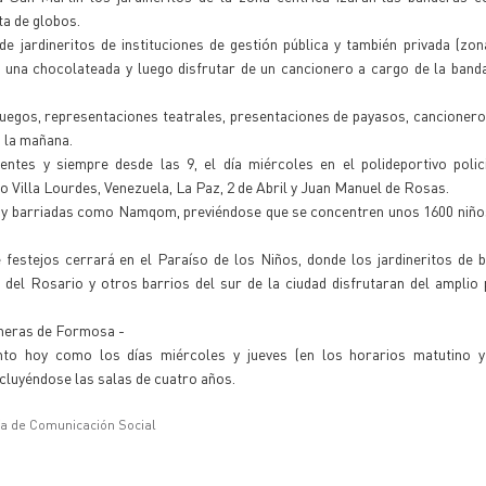
ta de globos.
 jardineritos de instituciones de gestión pública y también privada (zon
 una chocolateada y luego disfrutar de un cancionero a cargo de la band
juegos, representaciones teatrales, presentaciones de payasos, cancioneros
a la mañana.
entes y siempre desde las 9, el día miércoles en el polideportivo polic
 Villa Lourdes, Venezuela, La Paz, 2 de Abril y Juan Manuel de Rosas.
rte y barriadas como Namqom, previéndose que se concentren unos 1600 niño
de festejos cerrará en el Paraíso de los Niños, donde los jardineritos de
 del Rosario y otros barrios del sur de la ciudad disfrutaran del ampli
ineras de Formosa -
anto hoy como los días miércoles y jueves (en los horarios matutino y 
incluyéndose las salas de cuatro años.
ía de Comunicación Social