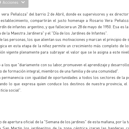
Acciones
 vera Peñaloza" del barrio 2 de Abril, donde ex supervisores y ex directore
l establecimiento, compartirán el justo homenaje a Rosario Vera Peñaloz
rdín de infantes argentino, y que falleciera un 28 de mayo de 1950. Esa es l
de la Maestra Jardinera" y el "Día de los Jardines de Infantes".
e las personas, los que alientan sus motivaciones y marcan el principio de 
ógica en esta etapa de la niñez permite un crecimiento más completo de l
exión vigente plenamente para subrayar el valor que se le asigna a este nivel
ó a los que "diariamente con su labor, promueven el aprendizaje y desarrollo
o de formación integral, miembros de una familia y de una comunidad".
a permanencia con igualdad de oportunidades a todos los sectores de la p
dando lo que expresa quien conduce los destinos de nuestra provincia, el
ticia social".
cto de apertura oficial de la "Semana de los jardines" de esta mañana, por la t
 San Martin los jardineritos de la zona céntrica izaran las banderas c