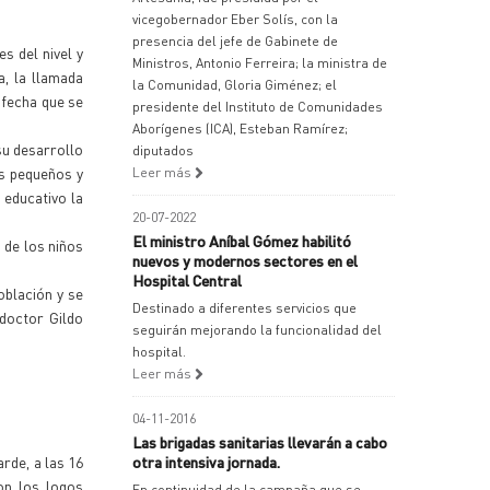
vicegobernador Eber Solís, con la
presencia del jefe de Gabinete de
s del nivel y
Ministros, Antonio Ferreira; la ministra de
a, la llamada
la Comunidad, Gloria Giménez; el
a fecha que se
presidente del Instituto de Comunidades
Aborígenes (ICA), Esteban Ramírez;
su desarrollo
diputados
os pequeños y
Leer más
 educativo la
20-07-2022
El ministro Aníbal Gómez habilitó
 de los niños
nuevos y modernos sectores en el
Hospital Central
oblación y se
Destinado a diferentes servicios que
 doctor Gildo
seguirán mejorando la funcionalidad del
hospital.
Leer más
04-11-2016
Las brigadas sanitarias llevarán a cabo
arde, a las 16
otra intensiva jornada.
on los logos
En continuidad de la campaña que se