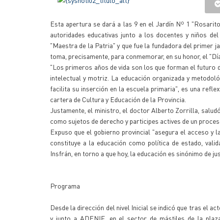
Esta apertura se dará a las 9 en el Jardín Nº 1 "Rosarito
autoridades educativas junto a los docentes y niños de
"Maestra de la Patria" y que fue la fundadora del primer ja
toma, precisamente, para conmemorar, en su honor, el "Día 
"Los primeros años de vida son los que forman el futuro d
intelectual y motriz. La educación organizada y metodol
facilita su inserción en la escuela primaria", es una refl
cartera de Cultura y Educación de la Provincia.
Justamente, el ministro, el doctor Alberto Zorrilla, salud
como sujetos de derecho y participes actives de un proces
Expuso que el gobierno provincial "asegura el acceso y l
constituye a la educación como política de estado, vali
Insfrán, en torno a que hoy, la educación es sinónimo de jus
Programa
Desde la dirección del nivel Inicial se indicó que tras el a
y junto a ADENIF, en el sector de mástiles de la plaza