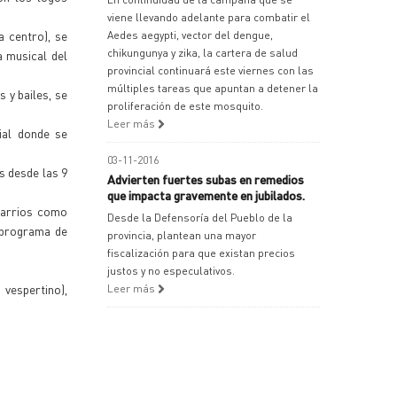
viene llevando adelante para combatir el
a centro), se
Aedes aegypti, vector del dengue,
chikungunya y zika, la cartera de salud
a musical del
provincial continuará este viernes con las
múltiples tareas que apuntan a detener la
 y bailes, se
proliferación de este mosquito.
Leer más
ial donde se
03-11-2016
s desde las 9
Advierten fuertes subas en remedios
que impacta gravemente en jubilados.
 barrios como
Desde la Defensoría del Pueblo de la
o programa de
provincia, plantean una mayor
fiscalización para que existan precios
justos y no especulativos.
vespertino),
Leer más