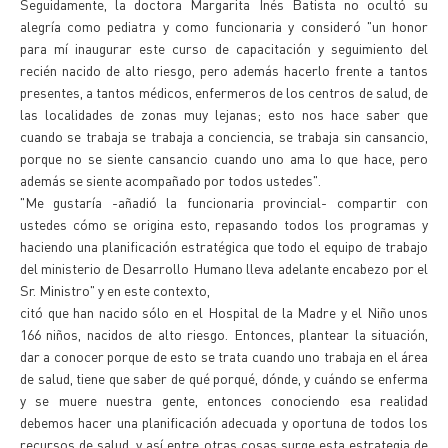
Seguidamente, la doctora Margarita Inés Batista no ocultó su
alegría como pediatra y como funcionaria y consideró "un honor
para mí inaugurar este curso de capacitación y seguimiento del
recién nacido de alto riesgo, pero además hacerlo frente a tantos
presentes, a tantos médicos, enfermeros de los centros de salud, de
las localidades de zonas muy lejanas; esto nos hace saber que
cuando se trabaja se trabaja a conciencia, se trabaja sin cansancio,
porque no se siente cansancio cuando uno ama lo que hace, pero
además se siente acompañado por todos ustedes".
"Me gustaría -añadió la funcionaria provincial- compartir con
ustedes cómo se origina esto, repasando todos los programas y
haciendo una planificación estratégica que todo el equipo de trabajo
del ministerio de Desarrollo Humano lleva adelante encabezo por el
Sr. Ministro" y en este contexto,
citó que han nacido sólo en el Hospital de la Madre y el Niño unos
166 niños, nacidos de alto riesgo. Entonces, plantear la situación,
dar a conocer porque de esto se trata cuando uno trabaja en el área
de salud, tiene que saber de qué porqué, dónde, y cuándo se enferma
y se muere nuestra gente, entonces conociendo esa realidad
debemos hacer una planificación adecuada y oportuna de todos los
recursos de salud, y así entre otras cosas surge esta estrategia de