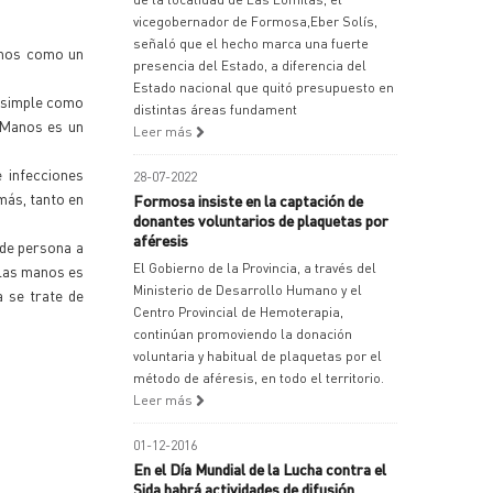
vicegobernador de Formosa,Eber Solís,
señaló que el hecho marca una fuerte
manos como un
presencia del Estado, a diferencia del
Estado nacional que quitó presupuesto en
n simple como
distintas áreas fundament
e Manos es un
Leer más
 infecciones
28-07-2022
más, tanto en
Formosa insiste en la captación de
donantes voluntarios de plaquetas por
aféresis
 de persona a
El Gobierno de la Provincia, a través del
 las manos es
Ministerio de Desarrollo Humano y el
a se trate de
Centro Provincial de Hemoterapia,
continúan promoviendo la donación
voluntaria y habitual de plaquetas por el
método de aféresis, en todo el territorio.
Leer más
01-12-2016
En el Día Mundial de la Lucha contra el
Sida habrá actividades de difusión