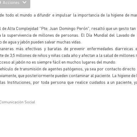
Acciones
os de todo el mundo a difundir e impulsar la importancia de la higiene de 
l de Alta Complejidad "Pte. Juan Domingo Perón", resaltó que un gesto ta
a la supervivencia de millones de personas. El Día Mundial del Lavado d
o de agua y jabón pueden salvar muchas vidas.
neras más efectivas y baratas de prevenir enfermedades diarreicas e
de 3,5 millones de niños y niñas cada año y afectan a la salud de millones 
acceso al jabón no es siempre fácil en muchos lugares del mundo.
vehículo de transmisión de agentes patógenos, ya sea por contacto directo
eviamente, que posteriormente pueden contaminar al paciente. La higiene de
as Instituciones, por toda persona que realice cuidados a un paciente, y
 Comunicación Social