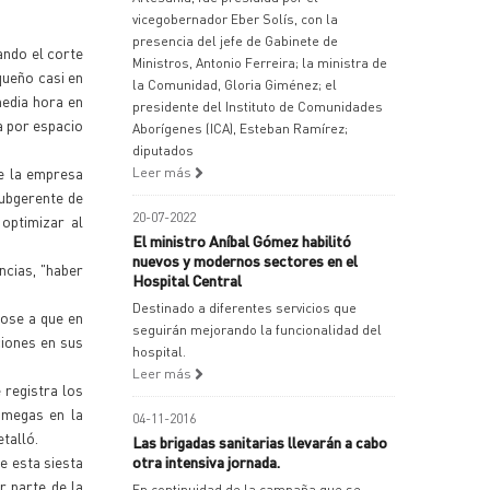
vicegobernador Eber Solís, con la
presencia del jefe de Gabinete de
ando el corte
Ministros, Antonio Ferreira; la ministra de
queño casi en
la Comunidad, Gloria Giménez; el
media hora en
presidente del Instituto de Comunidades
ca por espacio
Aborígenes (ICA), Esteban Ramírez;
diputados
de la empresa
Leer más
ubgerente de
20-07-2022
 optimizar al
El ministro Aníbal Gómez habilitó
nuevos y modernos sectores en el
ncias, "haber
Hospital Central
Destinado a diferentes servicios que
dose a que en
seguirán mejorando la funcionalidad del
ciones en sus
hospital.
Leer más
 registra los
 megas en la
04-11-2016
talló.
Las brigadas sanitarias llevarán a cabo
de esta siesta
otra intensiva jornada.
r parte de la
En continuidad de la campaña que se