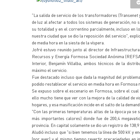
"La salida de servicio de los transformadores (Transenet
de luz al afectar a todos los sistemas de generación, no s
su totalidad y en el correntino parcialmente, incluso e
nuestra ciudad que se dio la reposición del servicio", expl
de media hora en la siesta de la víspera.
Jofré estuvo reunido junto al director de Infraestructur
Recursos y Energía Formosa Sociedad Anónima (REFSA), M
Interior, Benjamín Villalba, ambos técnicos de la distri
máximo el servicio.
Fue destacado incluso que dada la magnitud del problema 
podido restablecer el servicio en media hora en Formosa 
Se expuso sobre el escenario en Formosa, sobre el cual 
ello mucho tiene que ver con la mejora de la calidad de v
hogares, y esa masificación incide en el salto de la demand
"Con las primeras temperaturas altas de la época ya se s
más importantes calores) donde fue de 200,4 megavatio
provincia. En capital solamente se dio un registro de 138,
Aludió incluso que "si bien tenemos la línea de 500 kV. y e
(por ayer) y al mismo tiempo revertir precariedades en i