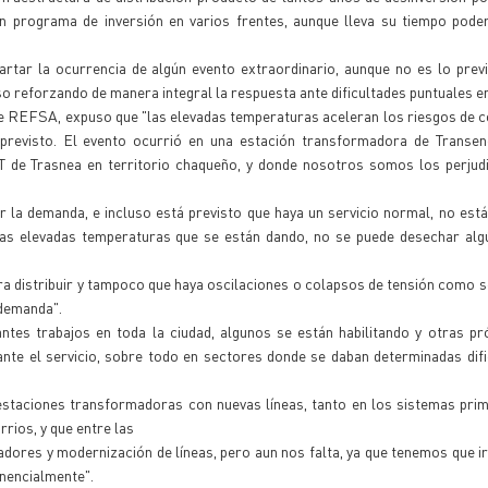
un programa de inversión en varios frentes, aunque lleva su tiempo pode
rtar la ocurrencia de algún evento extraordinario, aunque no es lo prev
o reforzando de manera integral la respuesta ante dificultades puntuales en 
n de REFSA, expuso que "las elevadas temperaturas aceleran los riesgos de c
previsto. El evento ocurrió en una estación transformadora de Transen
 ET de Trasnea en territorio chaqueño, y donde nosotros somos los perju
r la demanda, e incluso está previsto que haya un servicio normal, no est
 las elevadas temperaturas que se están dando, no se puede desechar alg
ara distribuir y tampoco que haya oscilaciones o colapsos de tensión como s
 demanda".
ntes trabajos en toda la ciudad, algunos se están habilitando y otras p
nte el servicio, sobre todo en sectores donde se daban determinadas dif
staciones transformadoras con nuevas líneas, tanto en los sistemas prim
rios, y que entre las
adores y modernización de líneas, pero aun nos falta, ya que tenemos que i
nencialmente".