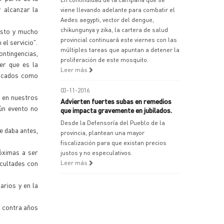
r alcanzar la
viene llevando adelante para combatir el
Aedes aegypti, vector del dengue,
chikungunya y zika, la cartera de salud
isto y mucho
provincial continuará este viernes con las
el servicio".
múltiples tareas que apuntan a detener la
ontingencias,
proliferación de este mosquito.
er que es la
Leer más
dicados como
03-11-2016
á en nuestros
Advierten fuertes subas en remedios
ún evento no
que impacta gravemente en jubilados.
Desde la Defensoría del Pueblo de la
e daba antes,
provincia, plantean una mayor
fiscalización para que existan precios
róximas a ser
justos y no especulativos.
icultades con
Leer más
arios y en la
r contra años