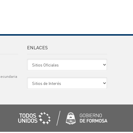
ENLACES
Sitio Oficiales
Secundaria
Sitio de Interes
)