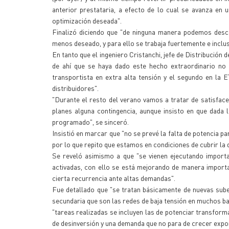
anterior prestataria, a efecto de lo cual se avanza en 
optimización deseada".
Finalizó diciendo que "de ninguna manera podemos desca
menos deseado, y para ello se trabaja fuertemente e inclus
En tanto que el ingeniero Cristanchi, jefe de Distribució
de ahí que se haya dado este hecho extraordinario no 
transportista en extra alta tensión y el segundo en la
distribuidores".
"Durante el resto del verano vamos a tratar de satisface
planes alguna contingencia, aunque insisto en que dada
programado", se sinceró.
Insistió en marcar que "no se prevé la falta de potencia p
por lo que repito que estamos en condiciones de cubrir la
Se reveló asimismo a que "se vienen ejecutando importa
activadas, con ello se está mejorando de manera importa
cierta recurrencia ante altas demandas".
Fue detallado que "se tratan básicamente de nuevas sube
secundaria que son las redes de baja tensión en muchos bar
"tareas realizadas se incluyen las de potenciar transform
de desinversión y una demanda que no para de crecer expo