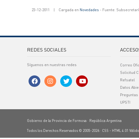
23-12-2011
|
Cargada en
Novedades
- Fuente: Subsecretar
REDES SOCIALES
ACCESO
Síguenos en nuestras redes
Correo Ofi
Solicitud C
Refsatel
Datos Abie
Preguntas
UPSTI
Gobierno de la Provincia de Formosa · República Argentina
Todos los Derechos Reservados © 2005-2026 ·
CSS
-
HTML 4.01
Válid