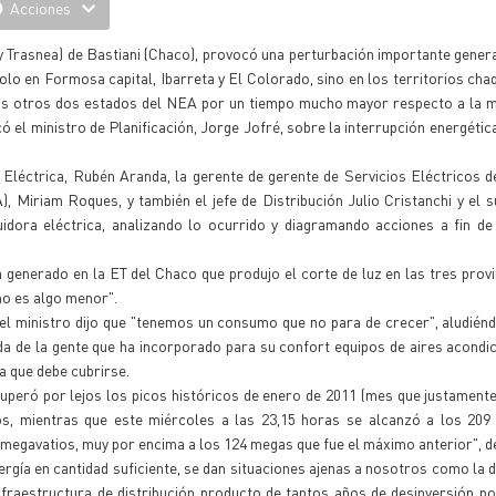
Acciones
 y Trasnea) de Bastiani (Chaco), provocó una perturbación importante gener
olo en Formosa capital, Ibarreta y El Colorado, sino en los territorios cha
n los otros dos estados del NEA por un tiempo mucho mayor respecto a la 
icó el ministro de Planificación, Jorge Jofré, sobre la interrupción energéti
a Eléctrica, Rubén Aranda, la gerente de gerente de Servicios Eléctricos 
iriam Roques, y también el jefe de Distribución Julio Cristanchi y el s
buidora eléctrica, analizando lo ocurrido y diagramando acciones a fin de
generado en la ET del Chaco que produjo el corte de luz en las tres provi
no es algo menor".
el ministro dijo que "tenemos un consumo que no para de crecer", aludién
ida de la gente que ha incorporado para su confort equipos de aires acondi
a que debe cubrirse.
uperó por lejos los picos históricos de enero de 2011 (mes que justamente
s, mientras que este miércoles a las 23,15 horas se alcanzó a los 209
9 megavatios, muy por encima a los 124 megas que fue el máximo anterior", de
nergía en cantidad suficiente, se dan situaciones ajenas a nosotros como la 
nfraestructura de distribución producto de tantos años de desinversión po