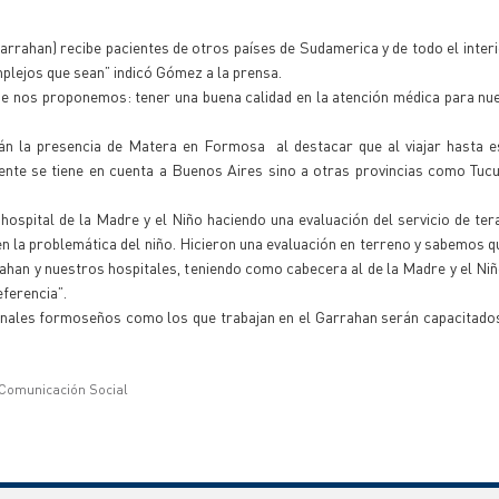
arrahan) recibe pacientes de otros países de Sudamerica y de todo el interi
lejos que sean” indicó Gómez a la prensa.
ue nos proponemos: tener una buena calidad en la atención médica para nu
n la presencia de Matera en Formosa al destacar que al viajar hasta es
mente se tiene en cuenta a Buenos Aires sino a otras provincias como Tu
hospital de la Madre y el Niño haciendo una evaluación del servicio de tera
 en la problemática del niño. Hicieron una evaluación en terreno y sabemos qu
ahan y nuestros hospitales, teniendo como cabecera al de la Madre y el Niñ
ferencia”.
onales formoseños como los que trabajan en el Garrahan serán capacitados
 Comunicación Social