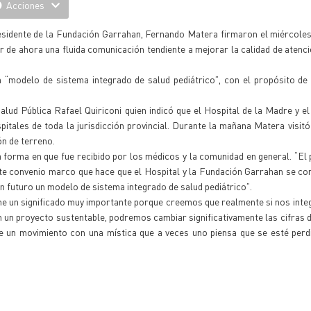
Acciones
sidente de la Fundación Garrahan, Fernando Matera firmaron el miércoles
 de ahora una fluida comunicación tendiente a mejorar la calidad de atenci
n “modelo de sistema integrado de salud pediátrico”, con el propósito de
lud Pública Rafael Quiriconi quien indicó que el Hospital de la Madre y el
tales de toda la jurisdicción provincial. Durante la mañana Matera visitó
ón de terreno.
 forma en que fue recibido por los médicos y la comunidad en general. “El
este convenio marco que hace que el Hospital y la Fundación Garrahan se 
un futuro un modelo de sistema integrado de salud pediátrico”.
ne un significado muy importante porque creemos que realmente si nos int
n un proyecto sustentable, podremos cambiar significativamente las cifras 
re un movimiento con una mística que a veces uno piensa que se esté perd