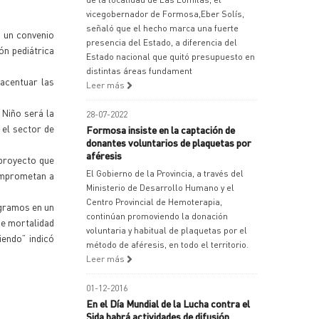
vicegobernador de Formosa,Eber Solís,
señaló que el hecho marca una fuerte
 un convenio
presencia del Estado, a diferencia del
ón pediátrica
Estado nacional que quitó presupuesto en
distintas áreas fundament
 acentuar las
Leer más
 Niño será la
28-07-2022
 el sector de
Formosa insiste en la captación de
donantes voluntarios de plaquetas por
aféresis
 proyecto que
El Gobierno de la Provincia, a través del
comprometan a
Ministerio de Desarrollo Humano y el
Centro Provincial de Hemoterapia,
egramos en un
continúan promoviendo la donación
de mortalidad
voluntaria y habitual de plaquetas por el
iendo” indicó
método de aféresis, en todo el territorio.
Leer más
01-12-2016
En el Día Mundial de la Lucha contra el
Sida habrá actividades de difusión