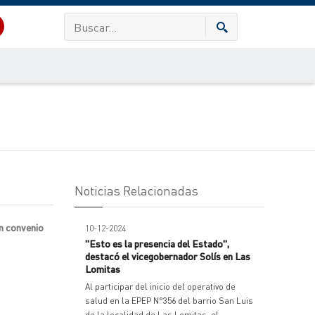
Noticias Relacionadas
n convenio
10-12-2024
"Esto es la presencia del Estado",
destacó el vicegobernador Solís en Las
Lomitas
Al participar del inicio del operativo de
salud en la EPEP N°356 del barrio San Luis
de la localidad de Las Lomitas, el