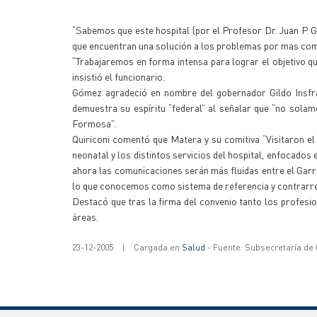
“Sabemos que este hospital (por el Profesor Dr. Juan P. G
que encuentran una solución a los problemas por mas comp
“Trabajaremos en forma intensa para lograr el objetivo q
insistió el funcionario.
Gómez agradeció en nombre del gobernador Gildo Insfrá
demuestra su espíritu “federal” al señalar que “no sola
Formosa”.
Quiriconi comentó que Matera y su comitiva “Visitaron el 
neonatal y los distintos servicios del hospital, enfocados
ahora las comunicaciones serán más fluidas entre el Garr
lo que conocemos como sistema de referencia y contrarre
Destacó que tras la firma del convenio tanto los profesi
áreas.
23-12-2005
|
Cargada en
Salud
- Fuente: Subsecretaría de