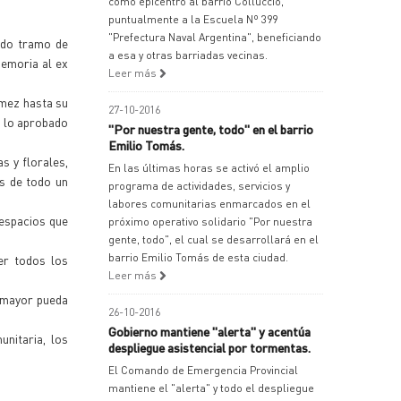
como epicentro al barrio Colluccio,
puntualmente a la Escuela Nº 399
"Prefectura Naval Argentina", beneficiando
dido tramo de
a esa y otras barriadas vecinas.
memoria al ex
Leer más
ómez hasta su
27-10-2016
a lo aprobado
"Por nuestra gente, todo" en el barrio
Emilio Tomás.
s y florales,
En las últimas horas se activó el amplio
ás de todo un
programa de actividades, servicios y
labores comunitarias enmarcados en el
 espacios que
próximo operativo solidario "Por nuestra
gente, todo", el cual se desarrollará en el
barrio Emilio Tomás de esta ciudad.
er todos los
Leer más
e mayor pueda
26-10-2016
Gobierno mantiene "alerta" y acentúa
nitaria, los
despliegue asistencial por tormentas.
El Comando de Emergencia Provincial
mantiene el "alerta" y todo el despliegue