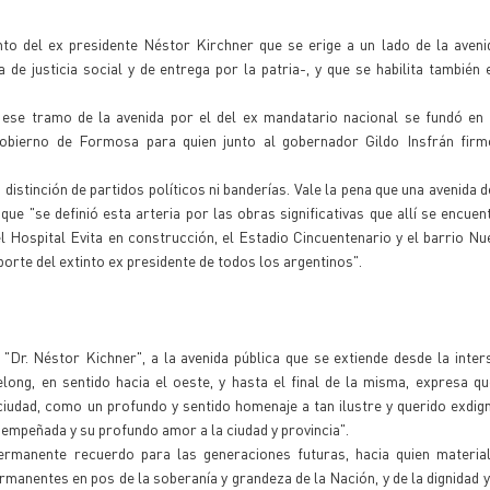
 del ex presidente Néstor Kirchner que se erige a un lado de la avenid
de justicia social y de entrega por la patria-, y que se habilita también e
 ese tramo de la avenida por el del ex mandatario nacional se fundó en 
bierno de Formosa para quien junto al gobernador Gildo Insfrán firm
stinción de partidos políticos ni banderías. Vale la pena que una avenida d
que "se definió esta arteria por las obras significativas que allí se encue
el Hospital Evita en construcción, el Estadio Cincuentenario y el barrio 
orte del extinto ex presidente de todos los argentinos".
r. Néstor Kichner", a la avenida pública que se extiende desde la inter
ng, en sentido hacia el oeste, y hasta el final de la misma, expresa qu
 ciudad, como un profundo y sentido homenaje a tan ilustre y querido exdign
empeñada y su profundo amor a la ciudad y provincia".
 permanente recuerdo para las generaciones futuras, hacia quien materia
rmanentes en pos de la soberanía y grandeza de la Nación, y de la dignidad y