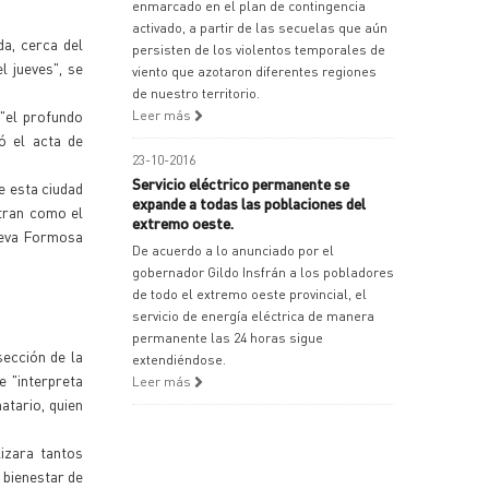
enmarcado en el plan de contingencia
activado, a partir de las secuelas que aún
a, cerca del
persisten de los violentos temporales de
l jueves", se
viento que azotaron diferentes regiones
de nuestro territorio.
"el profundo
Leer más
ó el acta de
23-10-2016
Servicio eléctrico permanente se
e esta ciudad
expande a todas las poblaciones del
ntran como el
extremo oeste.
Nueva Formosa
De acuerdo a lo anunciado por el
gobernador Gildo Insfrán a los pobladores
de todo el extremo oeste provincial, el
servicio de energía eléctrica de manera
permanente las 24 horas sigue
sección de la
extendiéndose.
e "interpreta
Leer más
atario, quien
lizara tantos
 bienestar de