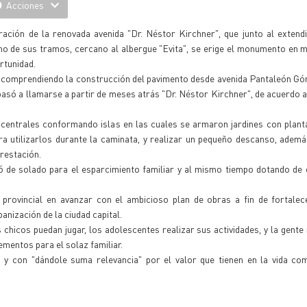
Acciones
ración de la renovada avenida "Dr. Néstor Kirchner", que junto al exten
no de sus tramos, cercano al albergue "Evita", se erige el monumento en 
rtunidad.
l, comprendiendo la construcción del pavimento desde avenida Pantaleón G
asó a llamarse a partir de meses atrás "Dr. Néstor Kirchner", de acuerdo 
entrales conformando islas en las cuales se armaron jardines con planta
a utilizarlos durante la caminata, y realizar un pequeño descanso, adem
orestación.
tó de solado para el esparcimiento familiar y al mismo tiempo dotando de
 provincial en avanzar con el ambicioso plan de obras a fin de fortalec
nización de la ciudad capital.
 chicos puedan jugar, los adolescentes realizar sus actividades, y la gent
ementos para el solaz familiar.
y con "dándole suma relevancia" por el valor que tienen en la vida comu