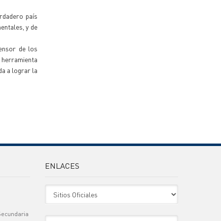
erdadero país
entales, y de
ensor de los
 herramienta
da a lograr la
ENLACES
Sitio Oficiales
Secundaria
Sitio de Interes