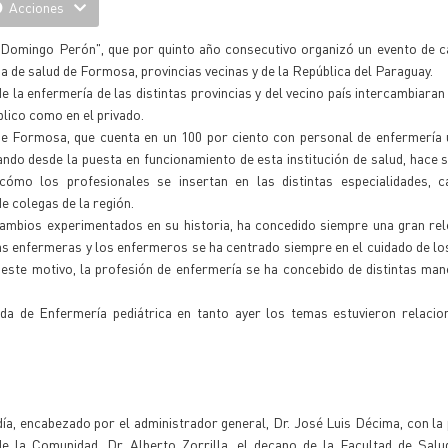
Acciones
n Domingo Perón", que por quinto año consecutivo organizó un evento de c
a de salud de Formosa, provincias vecinas y de la República del Paraguay.
e la enfermería de las distintas provincias y del vecino país intercambiaran
blico como en el privado.
de Formosa, que cuenta en un 100 por ciento con personal de enfermería u
ndo desde la puesta en funcionamiento de esta institución de salud, hace s
mo los profesionales se insertan en las distintas especialidades, c
e colegas de la región.
cambios experimentados en su historia, ha concedido siempre una gran rel
 las enfermeras y los enfermeros se ha centrado siempre en el cuidado de lo
r este motivo, la profesión de enfermería se ha concebido de distintas ma
ada de Enfermería pediátrica en tanto ayer los temas estuvieron relacio
día, encabezado por el administrador general, Dr. José Luis Décima, con la 
de la Comunidad, Dr. Alberto Zorrilla, el decano de la Facultad de Salu