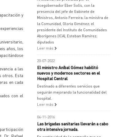
vicegobernador Eber Solís, con la
presencia del jefe de Gabinete de
apacitación y
Ministros, Antonio Ferreira; la ministra de
la Comunidad, Gloria Giménez; el
 experiencias
presidente del Instituto de Comunidades
Aborígenes (ICA), Esteban Ramírez;
niversitario,
diputados
eis años, los
Leer más
apacitándose
20-07-2022
El ministro Aníbal Gómez habilitó
evancia a las
nuevos y modernos sectores en el
s otros. Esta
Hospital Central
neras en cada
Destinado a diferentes servicios que
seguirán mejorando la funcionalidad del
nados con el
hospital.
Leer más
04-11-2016
Las brigadas sanitarias llevarán a cabo
participación
otra intensiva jornada.
d, Dr. Rafael
En continuidad de la campaña que se