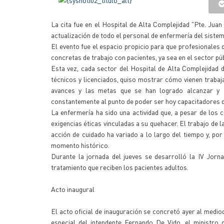
La cita fue en el Hospital de Alta Complejidad "Pte. Jua
actualización de todo el personal de enfermería del sistem
El evento fue el espacio propicio para que profesionales d
concretas de trabajo con pacientes, ya sea en el sector pú
Esta vez, cada sector del Hospital de Alta Complejidad 
técnicos y licenciados, quiso mostrar cómo vienen trabaja
avances y las metas que se han logrado alcanzar y có
constantemente al punto de poder ser hoy capacitadores d
La enfermería ha sido una actividad que, a pesar de los 
exigencias éticas vinculadas a su quehacer. El trabajo de
acción de cuidado ha variado a lo largo del tiempo y, po
momento histórico.
Durante la jornada del jueves se desarrolló la IV Jorn
tratamiento que reciben los pacientes adultos.
Acto inaugural
El acto oficial de inauguración se concretó ayer al medio
especial del intendente Fernando De Vido, el ministro 