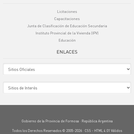
Licitaciones
Capacitaciones
Junta de Clasificación de Educación Secundaria
Instituto Provincial de la Vivienda (IPV)
Educación
ENLACES
Sitio Oficiales
Sitio de Interes
Gobierno de la Provincia de Formosa · República Argentina
Todos los Derechos Reservados © 2005-2026 ·
CSS
-
HTML 4.01
Válidos