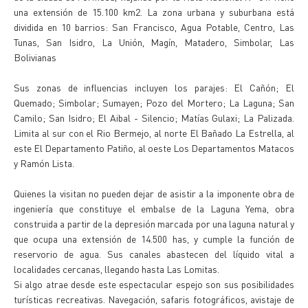
una extensión de 15.100 km2. La zona urbana y suburbana está
dividida en 10 barrios: San Francisco, Agua Potable, Centro, Las
Tunas, San Isidro, La Unión, Magín, Matadero, Simbolar, Las
Bolivianas
Sus zonas de influencias incluyen los parajes: El Cañón; El
Quemado; Simbolar; Sumayen; Pozo del Mortero; La Laguna; San
Camilo; San Isidro; El Aibal - Silencio; Matías Gulaxi; La Palizada.
Limita al sur con el Rio Bermejo, al norte El Bañado La Estrella, al
este El Departamento Patiño, al oeste Los Departamentos Matacos
y Ramón Lista.
Quienes la visitan no pueden dejar de asistir a la imponente obra de
ingeniería que constituye el embalse de la Laguna Yema, obra
construida a partir de la depresión marcada por una laguna natural y
que ocupa una extensión de 14.500 has, y cumple la función de
reservorio de agua. Sus canales abastecen del líquido vital a
localidades cercanas, llegando hasta Las Lomitas.
Si algo atrae desde este espectacular espejo son sus posibilidades
turísticas recreativas. Navegación, safaris fotográficos, avistaje de