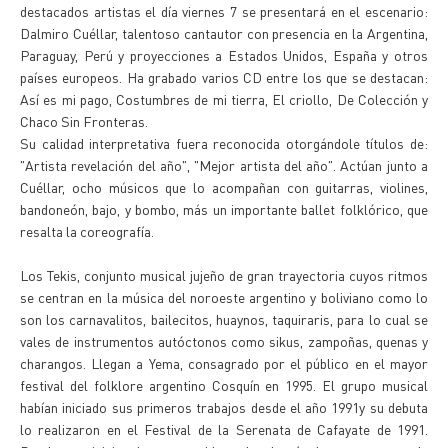
destacados artistas el día viernes 7 se presentará en el escenario:
Dalmiro Cuéllar, talentoso cantautor con presencia en la Argentina,
Paraguay, Perú y proyecciones a Estados Unidos, España y otros
países europeos. Ha grabado varios CD entre los que se destacan:
Así es mi pago, Costumbres de mi tierra, El criollo, De Colección y
Chaco Sin Fronteras.
Su calidad interpretativa fuera reconocida otorgándole títulos de:
"Artista revelación del año", "Mejor artista del año". Actúan junto a
Cuéllar, ocho músicos que lo acompañan con guitarras, violines,
bandoneón, bajo, y bombo, más un importante ballet folklórico, que
resalta la coreografía.
Los Tekis, conjunto musical jujeño de gran trayectoria cuyos ritmos
se centran en la música del noroeste argentino y boliviano como lo
son los carnavalitos, bailecitos, huaynos, taquiraris, para lo cual se
vales de instrumentos autóctonos como sikus, zampoñas, quenas y
charangos. Llegan a Yema, consagrado por el público en el mayor
festival del folklore argentino Cosquín en 1995. El grupo musical
habían iniciado sus primeros trabajos desde el año 1991y su debuta
lo realizaron en el Festival de la Serenata de Cafayate de 1991.