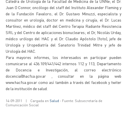
Cátedra de Urología de la Facultad de Medicina de la UNNe; el Dr.
Juan O Connor, oncólogo del staff del Instituto Alexander Fleming y
de la Fundación Favaloro; el Dr. Gustavo Minuzzi, especialista y
consultor en urología, doctor en medicina y cirugía; el Dr. Lucas
Martínez, médico del staff del Centro Terapia Radiante Resistencia
SRL y del Centro de aplicaciones bionucleares; el Dr, Nicolás Urday,
médico urólogo del HAC y el Dr. Claudio Apóstolo (foto), jefe de
Urología y Uropediatría del Sanatorio Trinidad Mitre y jefe de
Urología del HAC.
Para mayores informes, los interesados en participar pueden
comunicarse al 436.109/441/442 internos 112 y 113, Departamento
de Docencia e Investigación, al correo electrónico
docencia@hacfsa.gov.ar , consultar en la página web
www.hacfsa.gov.ar como así también a través del facebook y twiter
de la institución de salud.
14-09-2011
|
Cargada en
Salud
- Fuente: Subsecretaría de
Comunicación Social