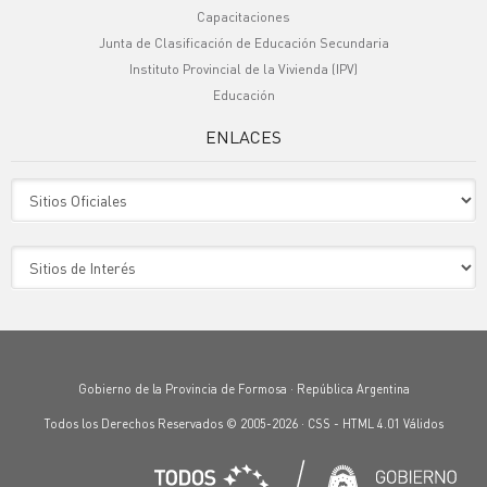
Capacitaciones
Junta de Clasificación de Educación Secundaria
Instituto Provincial de la Vivienda (IPV)
Educación
ENLACES
Sitio Oficiales
Sitio de Interes
Gobierno de la Provincia de Formosa · República Argentina
Todos los Derechos Reservados © 2005-2026 ·
CSS
-
HTML 4.01
Válidos