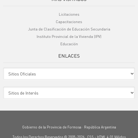
Licitaciones
Capacitaciones
Junta de Clasificación de Educación Secundaria
Instituto Provincial de la Vivienda (IPV)
Educación
ENLACES
Sitio Oficiales
Sitio de Interes
Gobierno de la Provincia de Formosa · República Argentina
Todos los Derechos Reservados © 2005-2026 ·
CSS
-
HTML 4.01
Válidos