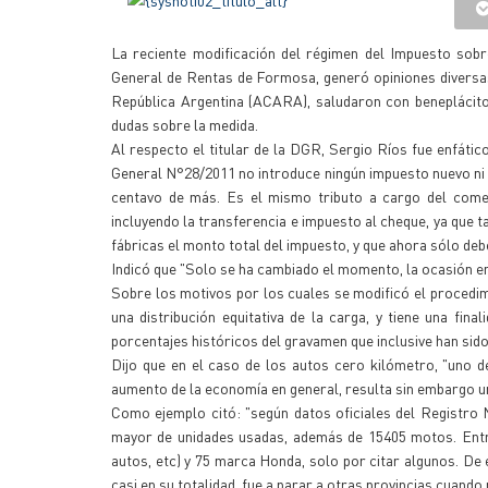
La reciente modificación del régimen del Impuesto sob
General de Rentas de Formosa, generó opiniones diversa
República Argentina (ACARA), saludaron con beneplácito
dudas sobre la medida.
Al respecto el titular de la DGR, Sergio Ríos fue enfáti
General N°28/2011 no introduce ningún impuesto nuevo ni s
centavo de más. Es el mismo tributo a cargo del comerc
incluyendo la transferencia e impuesto al cheque, ya que 
fábricas el monto total del impuesto, y que ahora sólo deb
Indicó que "Solo se ha cambiado el momento, la ocasión en 
Sobre los motivos por los cuales se modificó el procedimi
una distribución equitativa de la carga, y tiene una fin
porcentajes históricos del gravamen que inclusive han sid
Dijo que en el caso de los autos cero kilómetro, "uno 
aumento de la economía en general, resulta sin embargo una
Como ejemplo citó: "según datos oficiales del Registro
mayor de unidades usadas, además de 15405 motos. Entr
autos, etc) y 75 marca Honda, solo por citar algunos. De
casi en su totalidad, fue a parar a otras provincias cuand