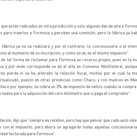
 que están radicados en otra jurisdicción y solo algunas dan de alta a Formo
os para traerlos a Formosa y perciben una comisión, pero la fábrica ya ha
fábrica ya no se realizará y por el contrario, la concesionaria o el inte
ismo al momento de su inscripción, y como se ve, es el mismo impuesto".
 de tal forma de reclamar para Formosa un recurso propio, pues en la ma
a y por ende corresponde se dé el alta en Convenio Multilateral, aunque
no pierde ni se ha alterado la relación fiscal, motivo por el cual la m
actualizado, puesto en otras provincias como Chaco, y con matices en Me
 Chaco por ejemplo, se cobra un 3% de impuesto de sellos cuando la compra 
to nuevo para la adquisición del cero kilómetro que sí paga el comprador".
ción, dijo que "siempre es relativo, pero hay que pensar que cada auto val
o con el impuesto, pero ahora se agregarán todas aquellas concesionari
idad facturada para Formosa".