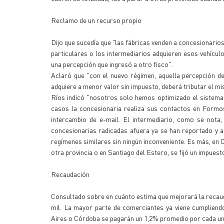
Reclamo de un recurso propio
Dijo que sucedía que "las fábricas venden a concesionarios
particulares o los intermediarios adquieren esos vehícul
una percepción que ingresó a otro fisco".
Aclaró que "con el nuevo régimen, aquella percepción de 
adquiere a menor valor sin impuesto, deberá tributar el m
Ríos indicó "nosotros solo hemos optimizado el sistema
casos la concesionaria realiza sus contactos en Formos
intercambio de e-mail. El intermediario, como se nota, 
concesionarias radicadas afuera ya se han reportado y 
regímenes similares sin ningún inconveniente. Es más, en
otra provincia o en Santiago del Estero, se fijó un impues
Recaudación
Consultado sobre en cuánto estima que mejorará la recauda
mil. La mayor parte de comerciantes ya viene cumpliend
Aires o Córdoba se pagarán un 1,2% promedio por cada un