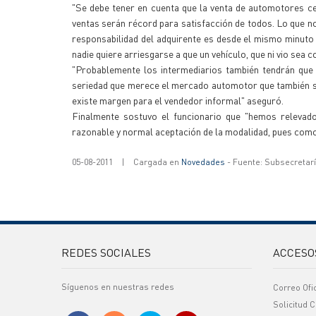
"Se debe tener en cuenta que la venta de automotores cer
ventas serán récord para satisfacción de todos. Lo que n
responsabilidad del adquirente es desde el mismo minuto e
nadie quiere arriesgarse a que un vehículo, que ni vio sea
"Probablemente los intermediarios también tendrán que 
seriedad que merece el mercado automotor que también se 
existe margen para el vendedor informal" aseguró.
Finalmente sostuvo el funcionario que "hemos releva
razonable y normal aceptación de la modalidad, pues como d
05-08-2011
|
Cargada en
Novedades
- Fuente: Subsecretar
REDES SOCIALES
ACCESO
Síguenos en nuestras redes
Correo Ofi
Solicitud C