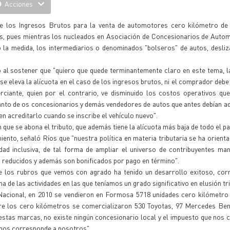
Acciones
re los Ingresos Brutos para la venta de automotores cero kilómetro de 
s, pues mientras los nucleados en Asociación de Concesionarios de Autom
 la medida, los intermediarios o denominados "bolseros" de autos, desli
co al sostener que "quiero que quede terminantemente claro en este tema, 
e eleva la alícuota en el caso de los ingresos brutos, ni el comprador debe
iante, quien por el contrario, ve disminuido los costos operativos que 
tanto de os concesionarios y demás vendedores de autos que antes debían ad
en acreditarlo cuando se inscribe el vehículo nuevo".
que se abona el tributo, que además tiene la alícuota más baja de todo el pa
ento, señaló Ríos que "nuestra política en materia tributaria se ha orient
alidad inclusiva, de tal forma de ampliar el universo de contribuyentes ma
o reducidos y además son bonificados por pago en término".
de los rubros que vemos con agrado ha tenido un desarrollo exitoso, cor
 de las actividades en las que teníamos un grado significativo en elusión tri
 Nacional, en 2010 se vendieron en Formosa 5718 unidades cero kilómetro
e los cero kilómetros se comercializaron 530 Toyotas, 97 Mercedes Ben
 estas marcas, no existe ningún concesionario local y el impuesto que nos 
o nos corresponde a nosotros".