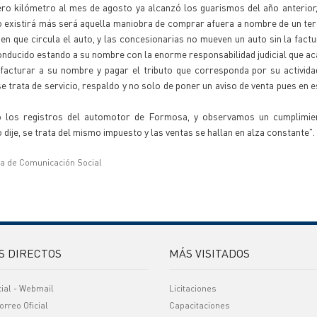
o kilómetro al mes de agosto ya alcanzó los guarismos del año anterior, 
o existirá más será aquella maniobra de comprar afuera a nombre de un ter
n que circula el auto, y las concesionarias no mueven un auto sin la factu
 conducido estando a su nombre con la enorme responsabilidad judicial que ac
facturar a su nombre y pagar el tributo que corresponda por su activida
trata de servicio, respaldo y no solo de poner un aviso de venta pues en e
do los registros del automotor de Formosa, y observamos un cumplimi
ije, se trata del mismo impuesto y las ventas se hallan en alza constante".
ía de Comunicación Social
S DIRECTOS
MÁS VISITADOS
cial - Webmail
Licitaciones
orreo Oficial
Capacitaciones