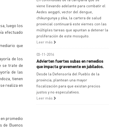
viene llevando adelante para combatir el
Aedes aegypti, vector del dengue,
chikungunya y zika, la cartera de salud
provincial continuará este viernes con las
sa, luego los
múltiples tareas que apuntan a detener la
bía efectuado
proliferación de este mosquito.
Leer más
rmediario que
03-11-2016
yoría de los
Advierten fuertes subas en remedios
 se trate de
que impacta gravemente en jubilados.
ayoría de las
Desde la Defensoría del Pueblo de la
ndoza, tienen
provincia, plantean una mayor
se realiza en
fiscalización para que existan precios
justos y no especulativos.
Leer más
e en promedio
as de Buenos