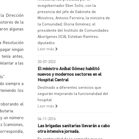
vicegobernador Eber Solís, con la
presencia del jefe de Gabinete de
la Dirección
Ministros, Antonio Ferreira; la ministra de
otores de la
la Comunidad, Gloria Giménez; el
zaron algunas
presidente del Instituto de Comunidades
Aborígenes (ICA), Esteban Ramírez;
la Resolución
diputados
 pagar ningún
Leer más
tenía antes,
20-07-2022
elantar a las
El ministro Aníbal Gómez habilitó
nuevos y modernos sectores en el
ís".
Hospital Central
ado siempre a
Destinado a diferentes servicios que
nteniendo los
seguirán mejorando la funcionalidad del
hospital.
roborando el
Leer más
butaria.
 y un número
04-11-2016
z (camiones,
Las brigadas sanitarias llevarán a cabo
correspondía,
otra intensiva jornada.
En continuidad de la campaña que se