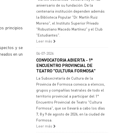
aniversario de su fundación. De la
centenaria institución dependen además
la Biblioteca Popular "Dr. Martín Ruiz
Moreno", el Instituto Superior Privado
os principios
"Robustiano Macedo Martínez" y el Club
"Estudiantes".
Leer más
aspectos y se
ineados en un
04-07-2026
CONVOCATORIA ABIERTA - 1°
ENCUENTRO PROVINCIAL DE
TEATRO "CULTURA FORMOSA"
La Subsecretaría de Cultura de la
Provincia de Formosa convoca a elencos,
grupos y compañías teatrales de todo el
territorio provincial a participar del 1°
Encuentro Provincial de Teatro "Cultura
Formosa", que se llevará a cabo los días
7, 8 y 9 de agosto de 2026, en la ciudad de
Formosa.
Leer más