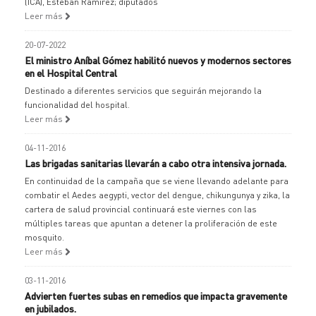
(ICA), Esteban Ramírez; diputados
Leer más
20-07-2022
El ministro Aníbal Gómez habilitó nuevos y modernos sectores
en el Hospital Central
Destinado a diferentes servicios que seguirán mejorando la
funcionalidad del hospital.
Leer más
04-11-2016
Las brigadas sanitarias llevarán a cabo otra intensiva jornada.
En continuidad de la campaña que se viene llevando adelante para
combatir el Aedes aegypti, vector del dengue, chikungunya y zika, la
cartera de salud provincial continuará este viernes con las
múltiples tareas que apuntan a detener la proliferación de este
mosquito.
Leer más
03-11-2016
Advierten fuertes subas en remedios que impacta gravemente
en jubilados.