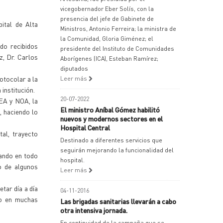
vicegobernador Eber Solís, con la
presencia del jefe de Gabinete de
ital de Alta
Ministros, Antonio Ferreira; la ministra de
la Comunidad, Gloria Giménez; el
do recibidos
presidente del Instituto de Comunidades
z, Dr. Carlos
Aborígenes (ICA), Esteban Ramírez;
diputados
otocolar a la
Leer más
institución.
20-07-2022
NEA y NOA, la
El ministro Aníbal Gómez habilitó
, haciendo lo
nuevos y modernos sectores en el
Hospital Central
al, trayecto
Destinado a diferentes servicios que
seguirán mejorando la funcionalidad del
cando en todo
hospital.
o de algunos
Leer más
tar día a día
04-11-2016
do en muchas
Las brigadas sanitarias llevarán a cabo
otra intensiva jornada.
En continuidad de la campaña que se