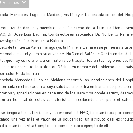
Acciones
iada Mercedes Lugo de Maidana, visitó ayer las instalaciones del Hosp
da comitiva de damas y miembros del Despacho de la Primera Dama, sien
HAC, Dr. José Luis Décima, los directores asociados Dr. Norberto Ramíre
nvestigación, Dra. Margarita Batista.
vuelo de la Fuerza Aérea Paraguaya, la Primera Dama en su primera visita pr
ersonal de salud y administrativos del HAC en el Salón de Conferencias de la 
pital que hoy es referencia en materia de trasplantes en las regiones del 
presente recordatorio al doctor Décima en nombre del gobierno de su país
bernador Gildo Insfrán.
cenciada Mercedes Lugo de Maidana recorrió las instalaciones del Hospit
 internada en el nosocomio, cuya salud se encuentra en franca recuperación.
ntarios y apreciaciones en cada uno de los servicios donde estuvo, desta
n un hospital de estas características, recibiendo a su paso el salud
se dirigió a las autoridades y al personal del HAC, felicitándolos por concre
ando una vez más el valor de la solidaridad, un atributo casi extingui
día, citando al Alta Complejidad como un claro ejemplo de ello.