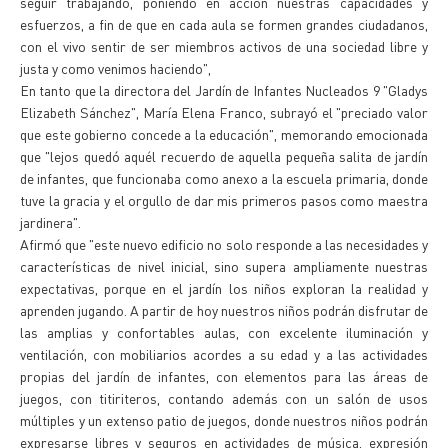
seguir trabajando, poniendo en acción nuestras capacidades y
esfuerzos, a fin de que en cada aula se formen grandes ciudadanos,
con el vivo sentir de ser miembros activos de una sociedad libre y
justa y como venimos haciendo",
En tanto que la directora del Jardín de Infantes Nucleados 9 "Gladys
Elizabeth Sánchez", María Elena Franco, subrayó el "preciado valor
que este gobierno concede a la educación", memorando emocionada
que "lejos quedó aquél recuerdo de aquella pequeña salita de jardín
de infantes, que funcionaba como anexo a la escuela primaria, donde
tuve la gracia y el orgullo de dar mis primeros pasos como maestra
jardinera".
Afirmó que "este nuevo edificio no solo responde a las necesidades y
características de nivel inicial, sino supera ampliamente nuestras
expectativas, porque en el jardín los niños exploran la realidad y
aprenden jugando. A partir de hoy nuestros niños podrán disfrutar de
las amplias y confortables aulas, con excelente iluminación y
ventilación, con mobiliarios acordes a su edad y a las actividades
propias del jardín de infantes, con elementos para las áreas de
juegos, con titiriteros, contando además con un salón de usos
múltiples y un extenso patio de juegos, donde nuestros niños podrán
expresarse libres y seguros en actividades de música, expresión