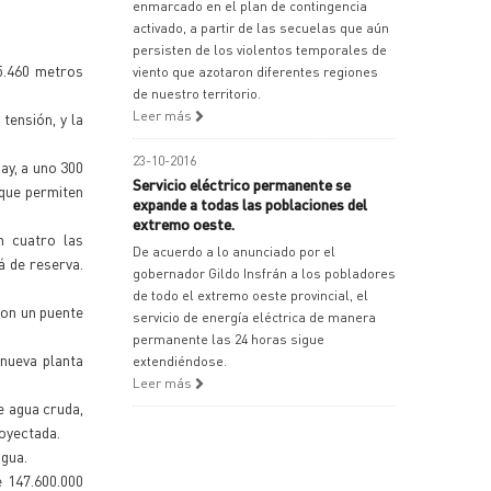
enmarcado en el plan de contingencia
activado, a partir de las secuelas que aún
persisten de los violentos temporales de
5.460 metros
viento que azotaron diferentes regiones
de nuestro territorio.
Leer más
tensión, y la
23-10-2016
ay, a uno 300
Servicio eléctrico permanente se
 que permiten
expande a todas las poblaciones del
extremo oeste.
n cuatro las
De acuerdo a lo anunciado por el
á de reserva.
gobernador Gildo Insfrán a los pobladores
de todo el extremo oeste provincial, el
con un puente
servicio de energía eléctrica de manera
permanente las 24 horas sigue
nueva planta
extendiéndose.
Leer más
e agua cruda,
royectada.
agua.
e 147.600.000