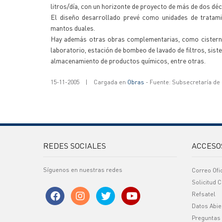
litros/día, con un horizonte de proyecto de más de dos dé
El diseño desarrollado prevé como unidades de tratami
mantos duales.
Hay además otras obras complementarias, como cisterna d
laboratorio, estación de bombeo de lavado de filtros, siste
almacenamiento de productos químicos, entre otras.
15-11-2005
|
Cargada en
Obras
- Fuente: Subsecretaría de
REDES SOCIALES
ACCESO
Síguenos en nuestras redes
Correo Ofi
Solicitud C
Refsatel
Datos Abie
Preguntas