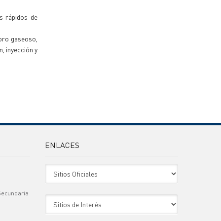
s rápidos de
loro gaseoso,
n, inyección y
ENLACES
Sitio Oficiales
Secundaria
Sitio de Interes
)