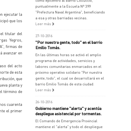
como epicentro al barrio Colluccio,
puntualmente a la Escuela Nº 399
"Prefectura Naval Argentina", beneficiando
n ejecutar la
a esa y otras barriadas vecinas.
icipó que los
Leer más
l titular del
27-10-2016
rgas Yegros,
"Por nuestra gente, todo" en el barrio
A”, firmas de
Emilio Tomás.
rá avanzar en
En las últimas horas se activó el amplio
programa de actividades, servicios y
caso del acto
labores comunitarias enmarcados en el
 norte de esta
próximo operativo solidario "Por nuestra
tribución, que
gente, todo", el cual se desarrollará en el
barrio Emilio Tomás de esta ciudad.
ueva planta y
Leer más
el término de
26-10-2016
unos cuarenta
Gobierno mantiene "alerta" y acentúa
nte el primer
despliegue asistencial por tormentas.
El Comando de Emergencia Provincial
mantiene el "alerta" y todo el despliegue