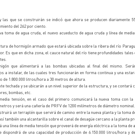
y las que se construirán se indicó que ahora se producen diariamente 5
imiento del 262 por ciento.
va toma de agua cruda, el nuevo acueducto de agua cruda y línea de media 
ctura de hormigón armado que estará ubicada sobre la ribera del río Paragu
. Es que en dicha zona, el cauce natural del río tiene profundidades tales
tes.
igón que alimentará a las bombas ubicadas al final del mismo. Será
 a instalar, de las cuales tres funcionarán en forma continua y una estar
de 1.800.000 litros/hora a 30 metros de altura.
 techada y se ubicarán a un nivel superior de la estructura, y se contará 
res, bombas, etc.
media tensión, en el caso del primero comunicará la nueva toma con la 
metros y será una cañería de PRFV de 1200 milímetros de diámetro nominal.
truirá un terraplén que servirá de camino entre la nueva planta y la toma d
sí también una alcantarilla sobre el canal de desagüe cercano a la planta p
 una línea de media tensión que proveerá de energía eléctrica a la toma de 
ue dispondrá de una capacidad de producción de 6.150.000 litros/hora y d