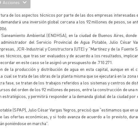
Acciones
rtura de los aspectos técnicos por parte de las dos empresas interesadas e
 demandará una inversión global cercana a los 92 millones de pesos, se ant
006.
e Saneamiento Ambiental (ENOHSA), en la ciudad de Buenos Aires, donde e
administrador del Servicio Provincial de Agua Potable, Julio César Va
empresas, JCR-Industrial y Constructora (UTE) y “Martínez y de la Fuente S
les técnicos, que tras ser evaluados y de acuerdo a los resultados, implica
 recordar en este caso se le asignó un presupuesto de .710.271.
 de la producción y distribución de agua en esta capital, aunque en el 
5 la cual se trata de las obras de la planta misma que se ejecutará en la zona
ra fase, se tratan de los trabajos referidos a los sistemas y centros de dis
rsos del orden de los 92 millones de pesos, entre la construcción de una n
n estratégicos, y permitirá responder a la demanda global de la ciudad por 
 Potable (SPAP), Julio César Vargas Yegros, precisó que “estimamos que en 
 de las ofertas económicas, y si todo avanza de acuerdo a lo previsto, dura
arán poniéndose en marcha”.