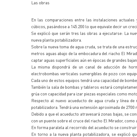
Las obras
En las comparaciones entre las instalaciones actuales 
cúbicos, pasándose a 145.200 lo que equivale decir un crec
Se explicó que serán tres las obras a ejecutarse: La nue
nueva planta potabilizadora.
Sobre la nueva toma de agua cruda, se trata de una estru
metros aguas abajo de la embocadura del riacho El Mirador
captar aguas superficiales aún en épocas de grandes bajan
La misma dispondrá de un canal de aducción de horm
electrobombas verticales sumergibles de pozo con equipos
Cada uno de estos equipos tendrá una capacidad de bombeo 
También la sala de bombas y tableros estará completamente
grúa con capacidad para izar piezas especiales como moto
Respecto al nuevo acueducto de agua cruda y línea de 
potabilizadora. Tendrá una extensión aproximada de 2700 
Debido a que el acueducto atravesará zonas bajas, se cons
con un puente sobre el cruce del riacho El Mirador, como a
En forma paralela al recorrido del acueducto se construirá
En torno a la nueva planta potabilizadora, se explicó q