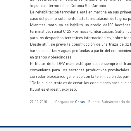
logística intermodal en Colonia San Antonio.
La rehabilitación ferroviaria está en marcha en sus prim
caso del puerto solamente falta la instalación de la grúa 
Mientras tanto, ya se habilitó un predio de100 hectáre
terminal del ramal C 25 Formosa-Embarcación, Salta , c
para los despachos terrestres internacionales, sobre todo
Desde allí , se prevé la construcción de una traza de 32 
barrancas altas y aguas profundas a partir del conocimien
en granos y oleaginosas.
El titular de la DPV manifestó que desde siempre el tran
conveniente para los sectores productivos provinciales 
corredor bioceánico generado con la terminación del pavime
"De lo que se trata es de crear las condiciones para que s
fluvial es el ideal", expresó.
27-12-2010
|
Cargada en
Obras
- Fuente: Subsecretaría de