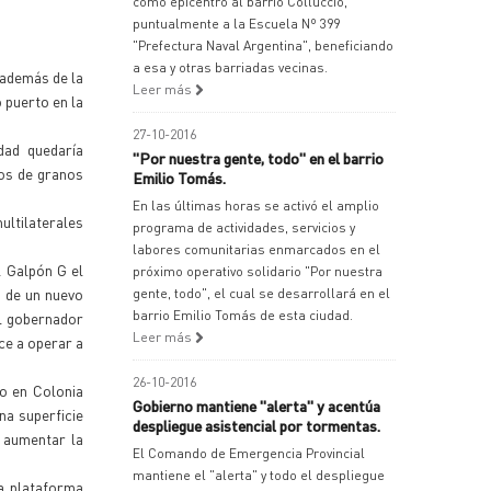
como epicentro al barrio Colluccio,
puntualmente a la Escuela Nº 399
"Prefectura Naval Argentina", beneficiando
a esa y otras barriadas vecinas.
 además de la
Leer más
 puerto en la
27-10-2016
dad quedaría
"Por nuestra gente, todo" en el barrio
tos de granos
Emilio Tomás.
En las últimas horas se activó el amplio
ultilaterales
programa de actividades, servicios y
labores comunitarias enmarcados en el
l Galpón G el
próximo operativo solidario "Por nuestra
n de un nuevo
gente, todo", el cual se desarrollará en el
barrio Emilio Tomás de esta ciudad.
el gobernador
Leer más
ce a operar a
26-10-2016
to en Colonia
Gobierno mantiene "alerta" y acentúa
na superficie
despliegue asistencial por tormentas.
a aumentar la
El Comando de Emergencia Provincial
mantiene el "alerta" y todo el despliegue
la plataforma