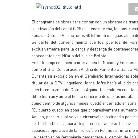
El programa de obras para contar con un sistema de transp
reactivación del ramal C 25 en plena marcha, la construcci
zona de Colonia Aquino, unos 40 kilómetros aguas abajo de
Se parte del convencimiento que los puertos de For
exclusivamente para la carga y descarga de contenedore
procedentes del NOA o del sur de Bolivia.
En este emprendimiento intervienen la Nación y Formosa 
como el BID, Corporación Andina de Fomento o Banco Mund
Durante su exposición en el Seminario Internacional so
titular de la DPV , ingeniero Jorge Jofré había aludido p
puerto en la zona de Colonia Aquino teniendo en cuenta l
Gildo Insfrán y ante el hecho concreto de que las instalac
pleno dentro de algunos meses, quedó encerrado en zona u
"El puerto quedó en zona que progresivamente aumentó s
Aquino, para lo cual se va a circunvalar la ciudad a parti
de 100 hectáreas , para llegar con un acceso ferrovial 
capacidad operativa de la Hidrovía en Formosa", informó el
La reactivación ferroviaria demandará el cambio de 140.