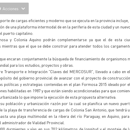
Acciones
orte de cargas eficientes y moderno que se ejecuta en la provincia incluye,
ón de una plataforma intermodal de en la periferia de esta ciudad y un nuevo
l puerto capitalino.
mosa y Colonia Aquino podrán complementarse ya que el de esta ciu
s mientras que el que se debe construir para atender todos los cargamen
que encaran conjuntamente la búsqueda de financiamiento de organismos m
ial para los estudios, proyectos y obras.
bre Transporte e Integración "Claves del MERCOSUR", llevado a cabo en e
ropósito del gobierno provincial de avanzar con el proyecto de construcció
as políticas y estrategias contenidas en el plan Formosa 2015 ideado por 
iones habilitadas en 1987 y que están siendo acondicionadas para que comien
rbanizada lo que impone la ejecución de esta propuesta alternativa.
u población y urbanización razón por la cual se planifica un nuevo puer
r de la playa de transferencia de cargas de Colonia San Antonio, que tendrá u
hasta una playa multimodal en la ribera del río Paraguay, en Aquino, par
 administrador de Vialidad Provincial.
000 durmientes y vías en sus 702 kilómetros de longitud y el montaje de 