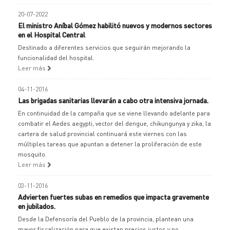
20-07-2022
El ministro Aníbal Gómez habilitó nuevos y modernos sectores
en el Hospital Central
Destinado a diferentes servicios que seguirán mejorando la
funcionalidad del hospital.
Leer más
04-11-2016
Las brigadas sanitarias llevarán a cabo otra intensiva jornada.
En continuidad de la campaña que se viene llevando adelante para
combatir el Aedes aegypti, vector del dengue, chikungunya y zika, la
cartera de salud provincial continuará este viernes con las
múltiples tareas que apuntan a detener la proliferación de este
mosquito.
Leer más
03-11-2016
Advierten fuertes subas en remedios que impacta gravemente
en jubilados.
Desde la Defensoría del Pueblo de la provincia, plantean una
mayor fiscalización para que existan precios justos y no