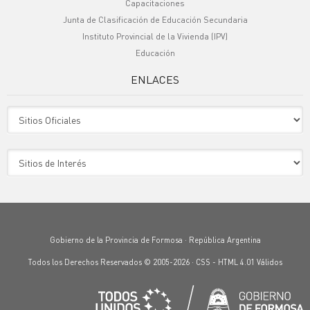
Capacitaciones
Junta de Clasificación de Educación Secundaria
Instituto Provincial de la Vivienda (IPV)
Educación
ENLACES
Sitio Oficiales
Sitio de Interes
Gobierno de la Provincia de Formosa · República Argentina
Todos los Derechos Reservados © 2005-2026 ·
CSS
-
HTML 4.01
Válidos