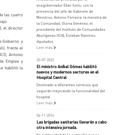
vicegobernador Eber Solís, con la
presencia del jefe de Gabinete de
de las cuatro
Ministros, Antonio Ferreira; la ministra de
bajo.
la Comunidad, Gloria Giménez; el
; el director
presidente del Instituto de Comunidades
Aborígenes (ICA), Esteban Ramírez;
de Gobierno y
diputados
lí, frente el
Leer más
 HCD, Antonio
20-07-2022
e de Empleo y
El ministro Aníbal Gómez habilitó
 habilitó la
nuevos y modernos sectores en el
Hospital Central
Destinado a diferentes servicios que
seguirán mejorando la funcionalidad del
hospital.
Leer más
04-11-2016
Las brigadas sanitarias llevarán a cabo
otra intensiva jornada.
En continuidad de la campaña que se