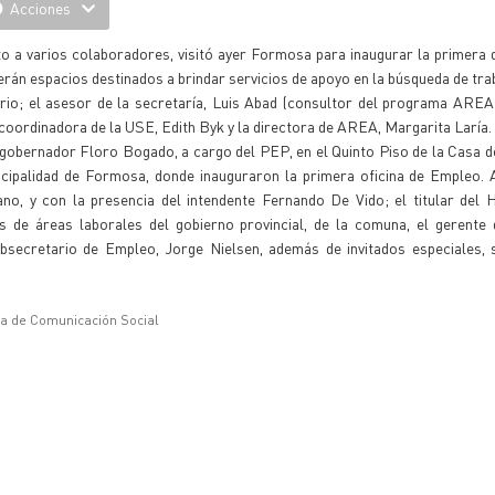
Acciones
to a varios colaboradores, visitó ayer Formosa para inaugurar la primera 
serán espacios destinados a brindar servicios de apoyo en la búsqueda de tra
rio; el asesor de la secretaría, Luis Abad (consultor del programa AREA)
 coordinadora de la USE, Edith Byk y la directora de AREA, Margarita Laría.
egobernador Floro Bogado, a cargo del PEP, en el Quinto Piso de la Casa 
cipalidad de Formosa, donde inauguraron la primera oficina de Empleo. Al
ano, y con la presencia del intendente Fernando De Vido; el titular del
ios de áreas laborales del gobierno provincial, de la comuna, el gerent
secretario de Empleo, Jorge Nielsen, además de invitados especiales, se
ía de Comunicación Social