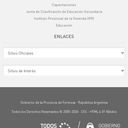
Capacitaciones
Junta de Clasificación de Educación Secundaria
Instituto Provincial de la Vivienda (IPV)
Educación
ENLACES
Sitio Oficiales
Sitio de Interes
Gobierno de la Provincia de Formosa · República Argentina
Todos los Derechos Reservados © 2005-2026 ·
CSS
-
HTML 4.01
Válidos