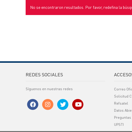
No se encontraron resultados. Por favor, redefina la búsq
REDES SOCIALES
ACCESO
Síguenos en nuestras redes
Correo Ofi
Solicitud C
Refsatel
Datos Abie
Preguntas
UPSTI