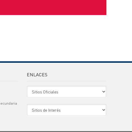
ENLACES
Sitio Oficiales
Secundaria
Sitio de Interes
)